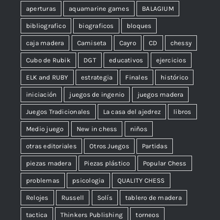
aperturas
aquamarine games
BALAGIUM
bibliografico
biograficos
bloques
caja madera
Camiseta
Cayro
CD
chessy
Cubo de Rubik
DGT
educativos
ejercicios
ELK and RUBY
estrategia
Finales
histórico
iniciación
juegos de ingenio
juegos madera
Juegos Tradicionales
La casa del ajedrez
libros
Medio juego
New in chess
niños
otras editoriales
Otros Juegos
Partidas
piezas madera
Piezas plástico
Popular Chess
problemas
psicologia
QUALITY CHESS
Relojes
Russell
Solís
tablero de madera
tactica
Thinkers Publishing
torneos