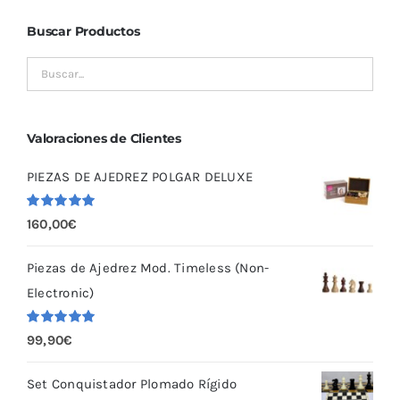
Buscar Productos
Valoraciones de Clientes
PIEZAS DE AJEDREZ POLGAR DELUXE
Valorado
160,00
€
con
5.00
de
5
Piezas de Ajedrez Mod. Timeless (Non-
Electronic)
Valorado
99,90
€
con
5.00
de
5
Set Conquistador Plomado Rígido