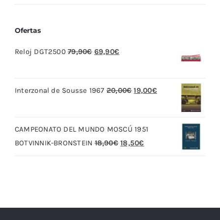
Ofertas
El
El
Reloj DGT2500
79,90
€
69,90
€
precio
precio
original
actual
El
El
Interzonal de Sousse 1967
20,00
€
19,00
€
era:
es:
precio
precio
79,90€.
69,90€.
original
actual
CAMPEONATO DEL MUNDO MOSCÚ 1951
era:
es:
El
El
BOTVINNIK-BRONSTEIN
18,90
€
18,50
€
20,00€.
19,00€.
precio
precio
original
actual
era:
es:
18,90€.
18,50€.