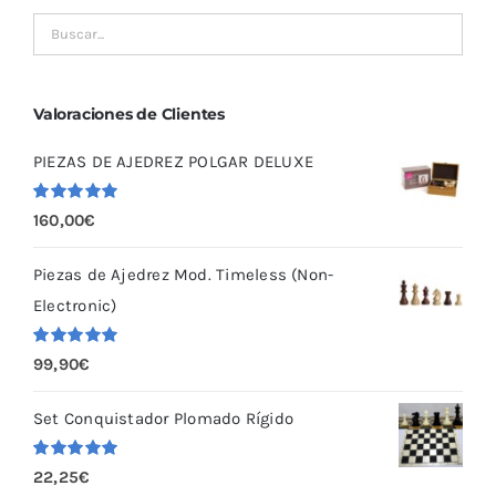
Valoraciones de Clientes
PIEZAS DE AJEDREZ POLGAR DELUXE
Valorado
160,00
€
con
5.00
de
5
Piezas de Ajedrez Mod. Timeless (Non-
Electronic)
Valorado
99,90
€
con
5.00
de
5
Set Conquistador Plomado Rígido
Valorado
22,25
€
con
5.00
de