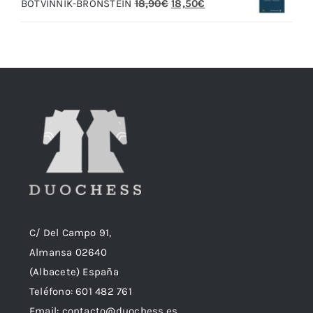
El
El
BOTVINNIK-BRONSTEIN
18,90
€
18,50
€
20,00€.
19,00€.
precio
precio
original
actual
era:
es:
18,90€.
18,50€.
C/ Del Campo 91,
Almansa 02640
(Albacete) España
Teléfono:
601 482 761
Email:
contacto@duochess.es