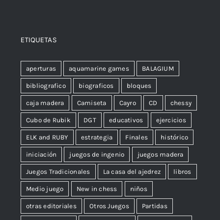
ETIQUETAS
aperturas
aquamarine games
BALAGIUM
bibliografico
biograficos
bloques
caja madera
Camiseta
Cayro
CD
chessy
Cubo de Rubik
DGT
educativos
ejercicios
ELK and RUBY
estrategia
Finales
histórico
iniciación
juegos de ingenio
juegos madera
Juegos Tradicionales
La casa del ajedrez
libros
Medio juego
New in chess
niños
otras editoriales
Otros Juegos
Partidas