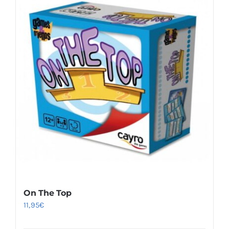
On The Top
11,95
€