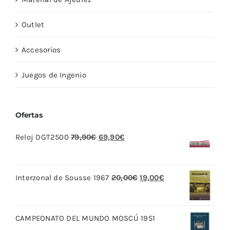
Outlet
Accesorios
Juegos de Ingenio
Ofertas
El
El
Reloj DGT2500
79,90
€
69,90
€
precio
precio
original
actual
El
El
Interzonal de Sousse 1967
20,00
€
19,00
€
era:
es:
precio
precio
79,90€.
69,90€.
original
actual
CAMPEONATO DEL MUNDO MOSCÚ 1951
era:
es: