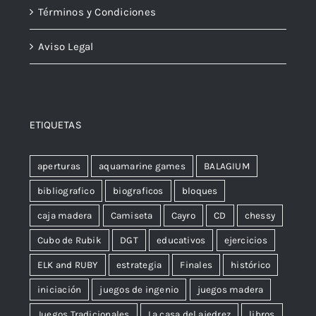
Términos y Condiciones
Aviso Legal
ETIQUETAS
aperturas
aquamarine games
BALAGIUM
bibliografico
biograficos
bloques
caja madera
Camiseta
Cayro
CD
chessy
Cubo de Rubik
DGT
educativos
ejercicios
ELK and RUBY
estrategia
Finales
histórico
iniciación
juegos de ingenio
juegos madera
Juegos Tradicionales
La casa del ajedrez
libros