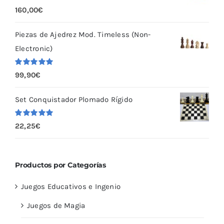
Valorado
160,00
€
con
5.00
de
5
Piezas de Ajedrez Mod. Timeless (Non-
Electronic)
Valorado
99,90
€
con
5.00
de
5
Set Conquistador Plomado Rígido
Valorado
22,25
€
con
5.00
de
5
Productos por Categorías
Juegos Educativos e Ingenio
Juegos de Magia