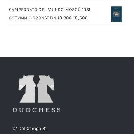
original
actual
CAMPEONATO DEL MUNDO MOSCÚ 1951
era:
es:
El
El
BOTVINNIK-BRONSTEIN
18,90
€
18,50
€
20,00€.
19,00€.
precio
precio
original
actual
era:
es:
18,90€.
18,50€.
C/ Del Campo 91,