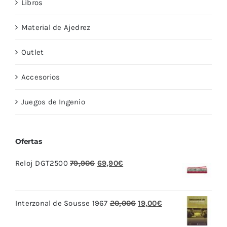
Libros
Material de Ajedrez
Outlet
Accesorios
Juegos de Ingenio
Ofertas
El
El
Reloj DGT2500
79,90
€
69,90
€
precio
precio
original
actual
El
El
Interzonal de Sousse 1967
20,00
€
19,00
€
era:
es:
precio
precio
79,90€.
69,90€.