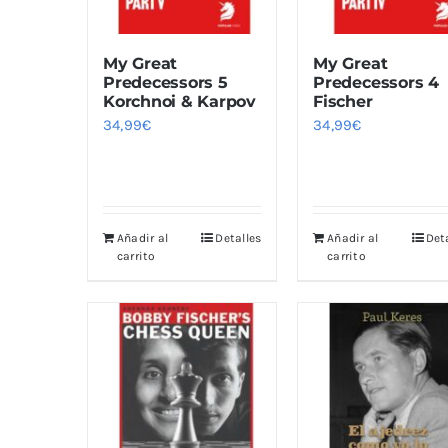
My Great
My Great
Predecessors 5
Predecessors 4
Korchnoi & Karpov
Fischer
34,99
€
34,99
€
Añadir al
Detalles
Añadir al
Det
carrito
carrito