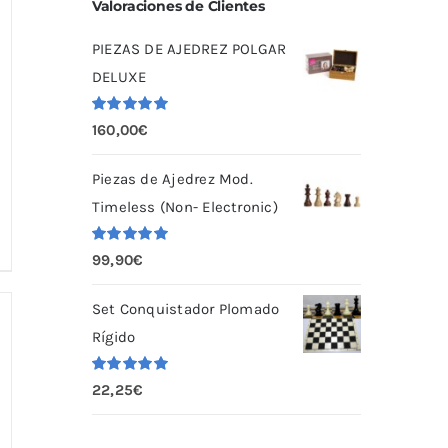
Valoraciones de Clientes
PIEZAS DE AJEDREZ POLGAR
DELUXE
Valorado
160,00
€
con
5.00
de
5
Piezas de Ajedrez Mod.
Timeless (Non- Electronic)
Valorado
99,90
€
con
5.00
de
5
Set Conquistador Plomado
Rígido
Valorado
22,25
€
con
5.00
de
5