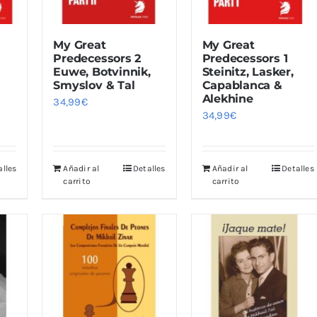
My Great
My Great
Predecessors 2
Predecessors 1
Euwe, Botvinnik,
Steinitz, Lasker,
Smyslov & Tal
Capablanca &
Alekhine
34,99
€
34,99
€
alles
Añadir al
Detalles
Añadir al
Detalles
carrito
carrito