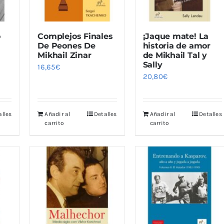
o
Complejos Finales
¡Jaque mate! La
l
De Peones De
historia de amor
Mikhail Zinar
de Mikhail Tal y
Sally
16,65
€
20,80
€
alles
Añadir al
Detalles
Añadir al
Detalles
carrito
carrito