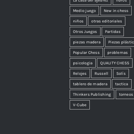
La casa del ajedrez
libros
Medio juego
New in chess
niños
otras editoriales
Otros Juegos
Partidas
piezas madera
Piezas plásti
Popular Chess
problemas
psicologia
QUALITY CHESS
Relojes
Russell
Solís
tablero de madera
tactica
Thinkers Publishing
torneos
V-Cube