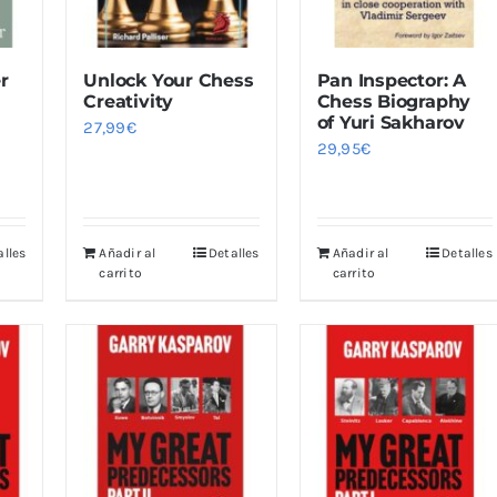
r
Unlock Your Chess
Pan Inspector: A
Creativity
Chess Biography
of Yuri Sakharov
27,99
€
29,95
€
alles
Añadir al
Detalles
Añadir al
Detalles
carrito
carrito