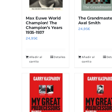
Max Euwe World
The Grandmaste
Champion! The
Axel Smith
Champion’s Years
24,95
€
1935-1937
24,95
€
Añadir al
Detalles
Añadir al
Det
carrito
carrito