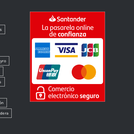
s
yro
k
s
ón
dera