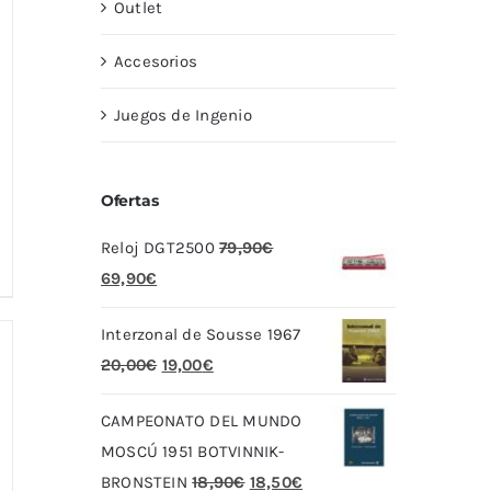
Outlet
Accesorios
Juegos de Ingenio
Ofertas
Reloj DGT2500
79,90
€
El
El
69,90
€
precio
precio
Interzonal de Sousse 1967
original
actual
El
El
20,00
€
19,00
€
era:
es:
precio
precio
79,90€.
69,90€.
CAMPEONATO DEL MUNDO
original
actual
MOSCÚ 1951 BOTVINNIK-
era:
es:
El
El
BRONSTEIN
18,90
€
18,50
€
20,00€.
19,00€.