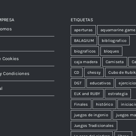
MPRESA
ETIQUETAS
somos
aperturas
aquamarine game
BALAGIUM
bibliografico
biograficos
bloques
e Cookies
caja madera
Camiseta
Ca
CD
chessy
Cubo de Rubi
y Condiciones
DGT
educativos
ejercicio
al
ELK and RUBY
estrategia
Finales
histórico
iniciaci
juegos de ingenio
juegos ma
Juegos Tradicionales