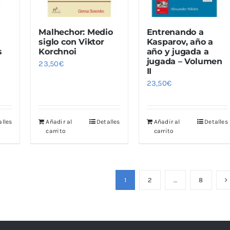
Malhechor: Medio
Entrenando a
siglo con Viktor
Kasparov, año a
s
Korchnoi
año y jugada a
jugada – Volumen
23,50
€
II
23,50
€
alles
Añadir al
Detalles
Añadir al
Detalles
carrito
carrito
1
2
…
8