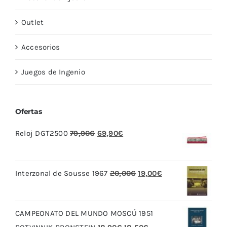
Outlet
Accesorios
Juegos de Ingenio
Ofertas
El
El
Reloj DGT2500
79,90
€
69,90
€
precio
precio
original
actual
El
El
Interzonal de Sousse 1967
20,00
€
19,00
€
era:
es:
precio
precio
79,90€.
69,90€.
original
actual
CAMPEONATO DEL MUNDO MOSCÚ 1951
era:
es:
El
El