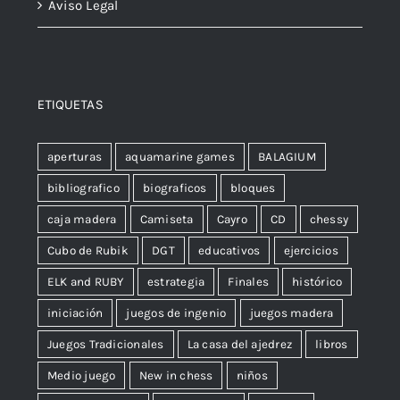
Aviso Legal
ETIQUETAS
aperturas
aquamarine games
BALAGIUM
bibliografico
biograficos
bloques
caja madera
Camiseta
Cayro
CD
chessy
Cubo de Rubik
DGT
educativos
ejercicios
ELK and RUBY
estrategia
Finales
histórico
iniciación
juegos de ingenio
juegos madera
Juegos Tradicionales
La casa del ajedrez
libros
Medio juego
New in chess
niños