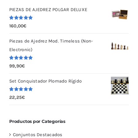
PIEZAS DE AJEDREZ POLGAR DELUXE
Valorado
160,00
€
con
5.00
de
5
Piezas de Ajedrez Mod. Timeless (Non-
Electronic)
Valorado
99,90
€
con
5.00
de
5
Set Conquistador Plomado Rígido
Valorado
22,25
€
con
5.00
de
5
Productos por Categorías
Conjuntos Destacados