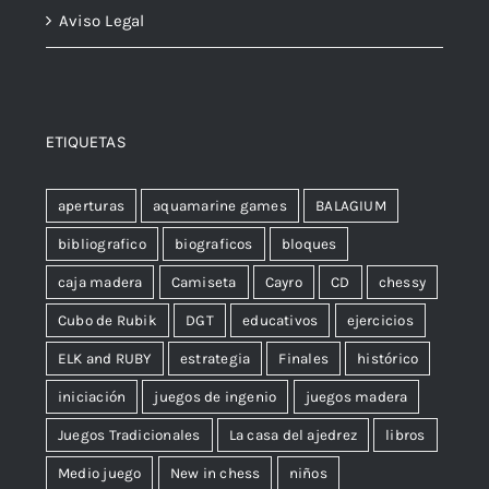
Aviso Legal
ETIQUETAS
aperturas
aquamarine games
BALAGIUM
bibliografico
biograficos
bloques
caja madera
Camiseta
Cayro
CD
chessy
Cubo de Rubik
DGT
educativos
ejercicios
ELK and RUBY
estrategia
Finales
histórico
iniciación
juegos de ingenio
juegos madera
Juegos Tradicionales
La casa del ajedrez
libros
Medio juego
New in chess
niños