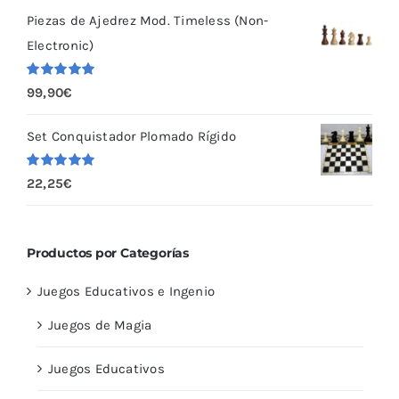
Piezas de Ajedrez Mod. Timeless (Non-
Electronic)
Valorado
99,90
€
con
5.00
de
5
Set Conquistador Plomado Rígido
Valorado
22,25
€
con
5.00
de
5
Productos por Categorías
Juegos Educativos e Ingenio
Juegos de Magia
Juegos Educativos