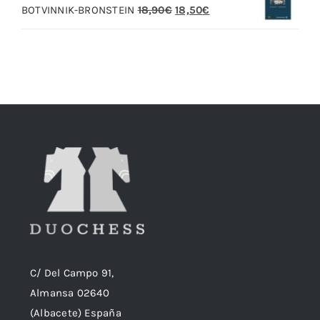
El
El
BOTVINNIK-BRONSTEIN
18,90
€
18,50
€
20,00€.
19,00€.
precio
precio
original
actual
era:
es:
18,90€.
18,50€.
C/ Del Campo 91,
Almansa 02640
(Albacete) España