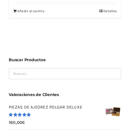
Añadir al carrito
Detalles
Buscar Productos
Valoraciones de Clientes
PIEZAS DE AJEDREZ POLGAR DELUXE
Valorado
160,00
€
con
5.00
de
5