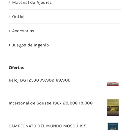
Material de Ajedrez
Outlet
Accesorios
Juegos de Ingenio
Ofertas
El
El
Reloj DGT2500
79,90
€
69,90
€
precio
precio
original
actual
El
El
Interzonal de Sousse 1967
20,00
€
19,00
€
era:
es:
precio
precio
79,90€.
69,90€.
original
actual
CAMPEONATO DEL MUNDO MOSCÚ 1951
era:
es: