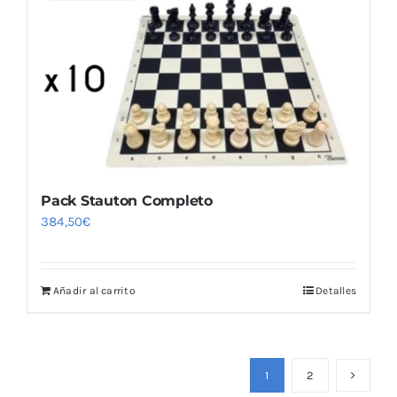
elegir
en
la
página
de
producto
Pack Stauton Completo
384,50
€
Añadir al carrito
Detalles
1
2