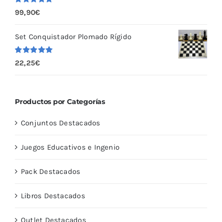
Valorado
99,90
€
con
5.00
de
5
Set Conquistador Plomado Rígido
Valorado
22,25
€
con
5.00
de
5
Productos por Categorías
Conjuntos Destacados
Juegos Educativos e Ingenio
Pack Destacados
Libros Destacados
Outlet Destacados