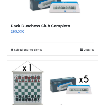
de
producto
Pack Duochess Club Completo
295,00
€
Seleccionar opciones
Detalles
Este
producto
tiene
múltiples
variantes.
Las
opciones
se
pueden