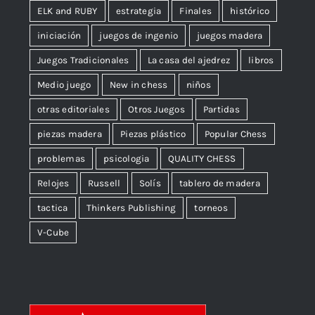
ELK and RUBY
estrategia
Finales
histórico
iniciación
juegos de ingenio
juegos madera
Juegos Tradicionales
La casa del ajedrez
libros
Medio juego
New in chess
niños
otras editoriales
Otros Juegos
Partidas
piezas madera
Piezas plástico
Popular Chess
problemas
psicologia
QUALITY CHESS
Relojes
Russell
Solís
tablero de madera
tactica
Thinkers Publishing
torneos
V-Cube