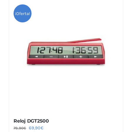
¡Oferta!
Reloj DGT2500
El
El
69,90
€
79,90
€