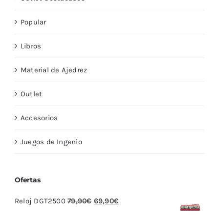
Popular
Libros
Material de Ajedrez
Outlet
Accesorios
Juegos de Ingenio
Ofertas
El
El
Reloj DGT2500
79,90
€
69,90
€
precio
precio