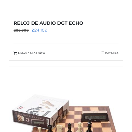
RELOJ DE AUDIO DGT ECHO
El
El
224,10
€
235,00
€
precio
precio
original
actual
Añadir al carrito
Detalles
era:
es:
235,00€.
224,10€.