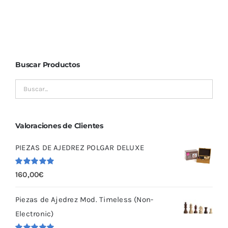
Buscar Productos
Valoraciones de Clientes
PIEZAS DE AJEDREZ POLGAR DELUXE
Valorado
160,00
€
con
5.00
de
5
Piezas de Ajedrez Mod. Timeless (Non-
Electronic)