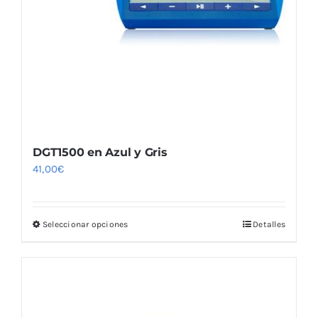
Blog
DGT1500 en Azul y Gris
41,00
€
Seleccionar opciones
Detalles
Este
producto
tiene
múltiples
variantes.