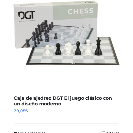
Las
opciones
se
pueden
elegir
en
la
página
de
producto
Caja de ajedrez DGT El juego clásico con
un diseño moderno
20,95
€