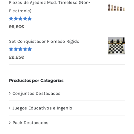
Piezas de Ajedrez Mod. Timeless (Non-
Electronic)
Valorado
99,90
€
con
5.00
de
5
Set Conquistador Plomado Rígido
Valorado
22,25
€
con
5.00
de
5
Productos por Categorías
Conjuntos Destacados
Juegos Educativos e Ingenio
Pack Destacados