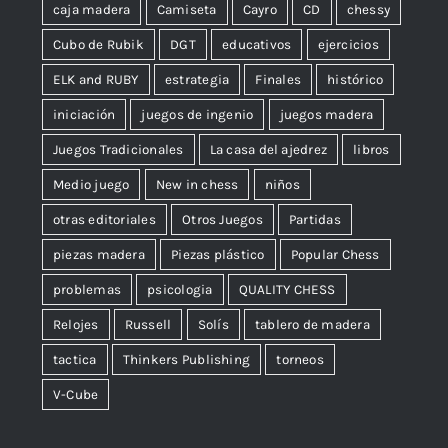
caja madera
Camiseta
Cayro
CD
chessy
Cubo de Rubik
DGT
educativos
ejercicios
ELK and RUBY
estrategia
Finales
histórico
iniciación
juegos de ingenio
juegos madera
Juegos Tradicionales
La casa del ajedrez
libros
Medio juego
New in chess
niños
otras editoriales
Otros Juegos
Partidas
piezas madera
Piezas plástico
Popular Chess
problemas
psicologia
QUALITY CHESS
Relojes
Russell
Solís
tablero de madera
tactica
Thinkers Publishing
torneos
V-Cube