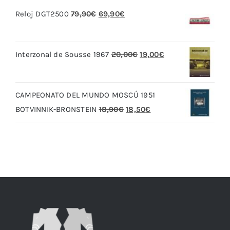
El
El
Reloj DGT2500
79,90
€
69,90
€
precio
precio
original
actual
El
El
Interzonal de Sousse 1967
20,00
€
19,00
€
era:
es:
precio
precio
79,90€.
69,90€.
original
actual
CAMPEONATO DEL MUNDO MOSCÚ 1951
era:
es:
El
El
BOTVINNIK-BRONSTEIN
18,90
€
18,50
€
20,00€.
19,00€.
precio
precio
original
actual
era:
es:
18,90€.
18,50€.