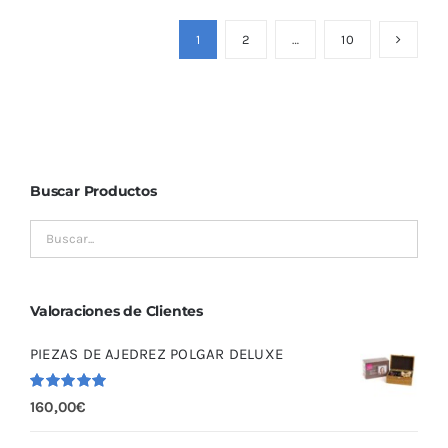
1
2
…
10
Buscar Productos
Valoraciones de Clientes
PIEZAS DE AJEDREZ POLGAR DELUXE
Valorado
160,00
€
con
5.00
de
5