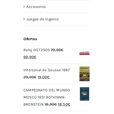
Accesorios
Juegos de Ingenio
Ofertas
Reloj DGT2500
79,90
€
El
El
69,90
€
precio
precio
Interzonal de Sousse 1967
original
actual
El
El
20,00
€
19,00
€
era:
es:
precio
precio
79,90€.
69,90€.
CAMPEONATO DEL MUNDO
original
actual
MOSCÚ 1951 BOTVINNIK-
era:
es:
El
El
BRONSTEIN
18,90
€
18,50
€
20,00€.
19,00€.
precio
precio