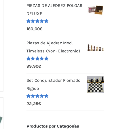
PIEZAS DE AJEDREZ POLGAR
DELUXE
Valorado
160,00
€
con
5.00
de
5
Piezas de Ajedrez Mod.
Timeless (Non- Electronic)
Valorado
99,90
€
con
5.00
de
5
Set Conquistador Plomado
Rígido
Valorado
22,25
€
con
5.00
de
5
Productos por Categorías