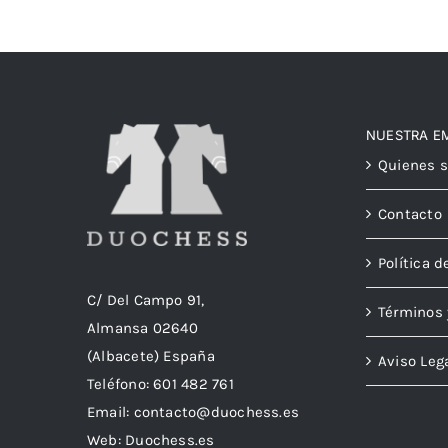
NUESTRA E
Quienes 
Contacto
Política d
C/ Del Campo 91,
Términos 
Almansa 02640
(Albacete) España
Aviso Leg
Teléfono:
601 482 761
Email:
contacto@duochess.es
Web: Duochess.es