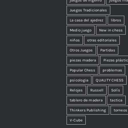
juegos de ingenio
juegos ma
Juegos Tradicionales
La casa del ajedrez
libros
Medio juego
New in chess
niños
otras editoriales
Otros Juegos
Partidas
piezas madera
Piezas plásti
Popular Chess
problemas
psicologia
QUALITY CHESS
Relojes
Russell
Solís
tablero de madera
tactica
Thinkers Publishing
torneos
V-Cube