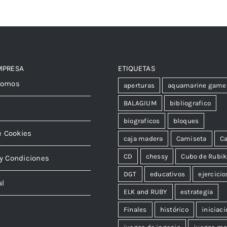
MPRESA
ETIQUETAS
somos
aperturas
aquamarine game
BALAGIUM
bibliografico
biograficos
bloques
e Cookies
caja madera
Camiseta
Ca
CD
chessy
Cubo de Rubi
y Condiciones
DGT
educativos
ejercicio
al
ELK and RUBY
estrategia
Finales
histórico
iniciaci