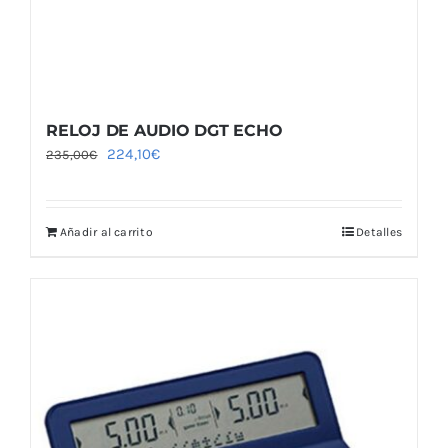
RELOJ DE AUDIO DGT ECHO
El
El
224,10
€
235,00
€
precio
precio
original
actual
Añadir al carrito
Detalles
era:
es:
235,00€.
224,10€.