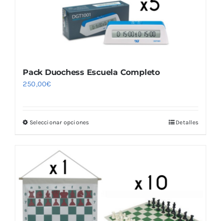
Pack Duochess Escuela Completo
250,00
€
Seleccionar opciones
Detalles
Este
producto
tiene
múltiples
variantes.
Las
opciones