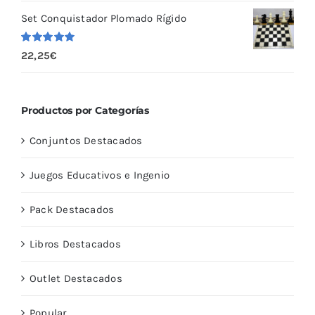
5
Set Conquistador Plomado Rígido
Valorado
22,25
€
con
5.00
de
5
Productos por Categorías
Conjuntos Destacados
Juegos Educativos e Ingenio
Pack Destacados
Libros Destacados
Outlet Destacados
Popular