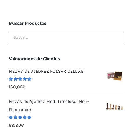
Buscar Productos
Valoraciones de Clientes
PIEZAS DE AJEDREZ POLGAR DELUXE
Valorado
160,00
€
con
5.00
de
5
Piezas de Ajedrez Mod. Timeless (Non-
Electronic)
Valorado
99,90
€
con
5.00
de