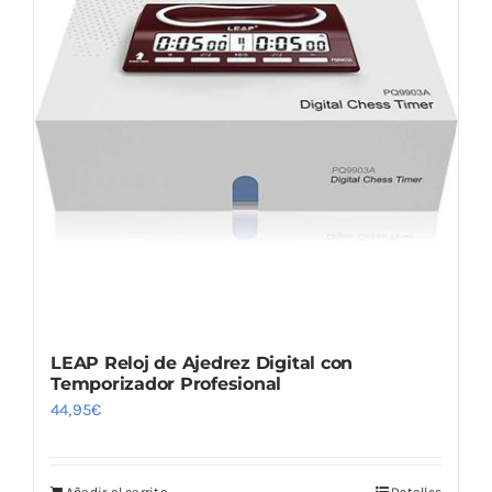
Las
opciones
se
pueden
elegir
en
la
página
de
producto
LEAP Reloj de Ajedrez Digital con
Temporizador Profesional
44,95
€