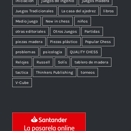
iniciación
juegos de ingenio
juegos madera
Juegos Tradicionales
La casa del ajedrez
libros
Medio juego
New in chess
niños
otras editoriales
Otros Juegos
Partidas
piezas madera
Piezas plástico
Popular Chess
problemas
psicologia
QUALITY CHESS
Relojes
Russell
Solís
tablero de madera
tactica
Thinkers Publishing
torneos
V-Cube