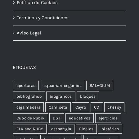
Política de Cookies
Términos y Condiciones
Aviso Legal
ETIQUETAS
aperturas
aquamarine games
BALAGIUM
bibliografico
biograficos
bloques
caja madera
Camiseta
Cayro
CD
chessy
Cubo de Rubik
DGT
educativos
ejercicios
ELK and RUBY
estrategia
Finales
histórico