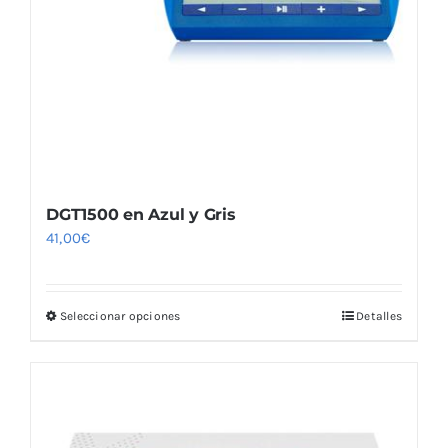
Blog
DGT1500 en Azul y Gris
41,00
€
Seleccionar opciones
Detalles
Este
producto
tiene
múltiples
variantes.