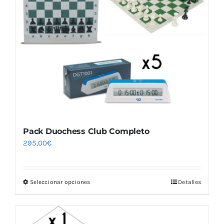
se
pueden
elegir
en
la
página
de
producto
Pack Duochess Club Completo
295,00
€
Seleccionar opciones
Detalles
Este
producto
tiene