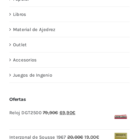
Libros
Material de Ajedrez
Outlet
Accesorios
Juegos de Ingenio
Ofertas
El
El
Reloj DGT2500
79,90
€
69,90
€
precio
precio
original
actual
El
El
Interzonal de Sousse 1967
20,00
€
19,00
€
era:
es: