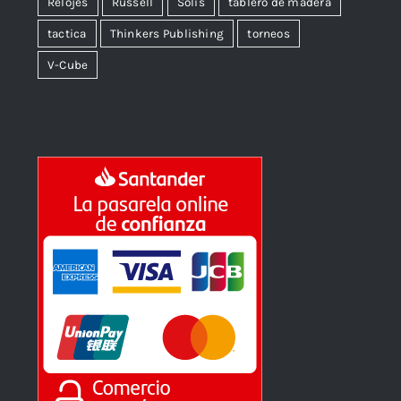
Relojes
Russell
Solís
tablero de madera
tactica
Thinkers Publishing
torneos
V-Cube