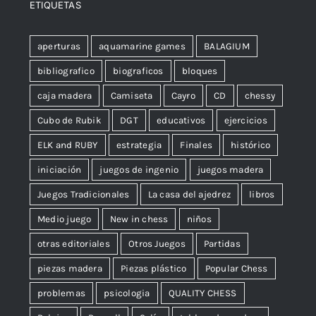
ETIQUETAS
aperturas
aquamarine games
BALAGIUM
bibliografico
biograficos
bloques
caja madera
Camiseta
Cayro
CD
chessy
Cubo de Rubik
DGT
educativos
ejercicios
ELK and RUBY
estrategia
Finales
histórico
iniciación
juegos de ingenio
juegos madera
Juegos Tradicionales
La casa del ajedrez
libros
Medio juego
New in chess
niños
otras editoriales
Otros Juegos
Partidas
piezas madera
Piezas plástico
Popular Chess
problemas
psicologia
QUALITY CHESS