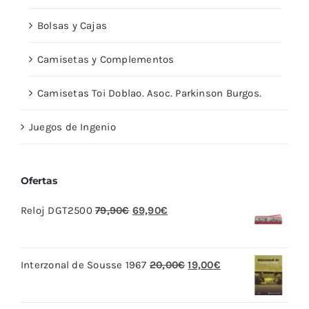
Bolsas y Cajas
Camisetas y Complementos
Camisetas Toi Doblao. Asoc. Parkinson Burgos.
Juegos de Ingenio
Ofertas
El
El
Reloj DGT2500
79,90
€
69,90
€
precio
precio
original
actual
El
El
Interzonal de Sousse 1967
20,00
€
19,00
€
era:
es:
precio
precio
79,90€.
69,90€.
original
actual