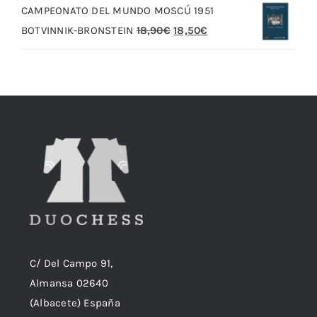
CAMPEONATO DEL MUNDO MOSCÚ 1951
era:
es:
El
El
BOTVINNIK-BRONSTEIN
18,90
€
18,50
€
20,00€.
19,00€.
precio
precio
original
actual
era:
es:
18,90€.
18,50€.
C/ Del Campo 91,
Almansa 02640
(Albacete) España