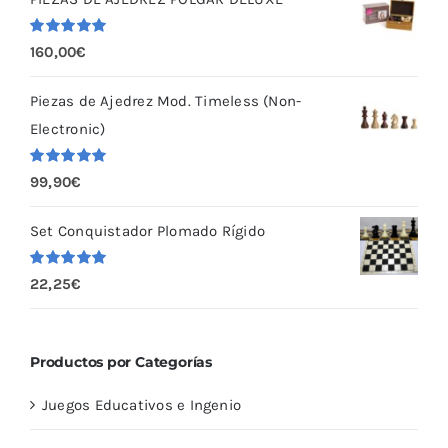
Valorado
160,00
€
con
5.00
de
5
Piezas de Ajedrez Mod. Timeless (Non-
Electronic)
Valorado
99,90
€
con
5.00
de
5
Set Conquistador Plomado Rígido
Valorado
22,25
€
con
5.00
de
5
Productos por Categorías
Juegos Educativos e Ingenio