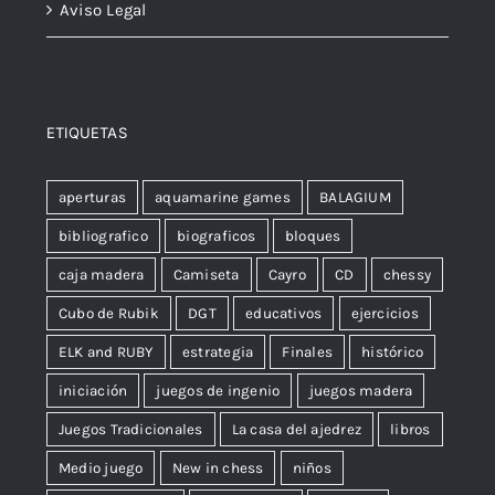
Aviso Legal
ETIQUETAS
aperturas
aquamarine games
BALAGIUM
bibliografico
biograficos
bloques
caja madera
Camiseta
Cayro
CD
chessy
Cubo de Rubik
DGT
educativos
ejercicios
ELK and RUBY
estrategia
Finales
histórico
iniciación
juegos de ingenio
juegos madera
Juegos Tradicionales
La casa del ajedrez
libros
Medio juego
New in chess
niños