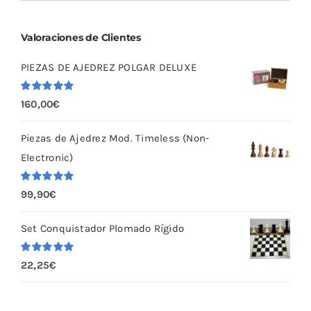
Valoraciones de Clientes
PIEZAS DE AJEDREZ POLGAR DELUXE
Valorado
160,00
€
con
5.00
de
5
Piezas de Ajedrez Mod. Timeless (Non-
Electronic)
Valorado
99,90
€
con
5.00
de
5
Set Conquistador Plomado Rígido
Valorado
22,25
€
con
5.00
de
5