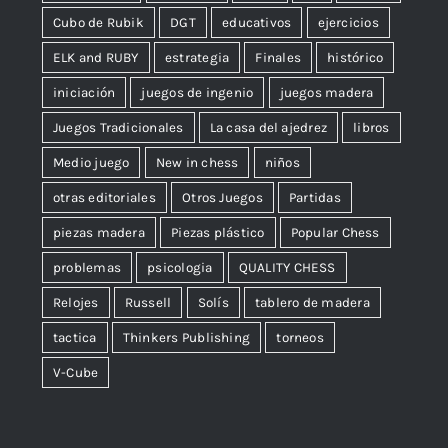
Cubo de Rubik
DGT
educativos
ejercicios
ELK and RUBY
estrategia
Finales
histórico
iniciación
juegos de ingenio
juegos madera
Juegos Tradicionales
La casa del ajedrez
libros
Medio juego
New in chess
niños
otras editoriales
Otros Juegos
Partidas
piezas madera
Piezas plástico
Popular Chess
problemas
psicologia
QUALITY CHESS
Relojes
Russell
Solís
tablero de madera
tactica
Thinkers Publishing
torneos
V-Cube