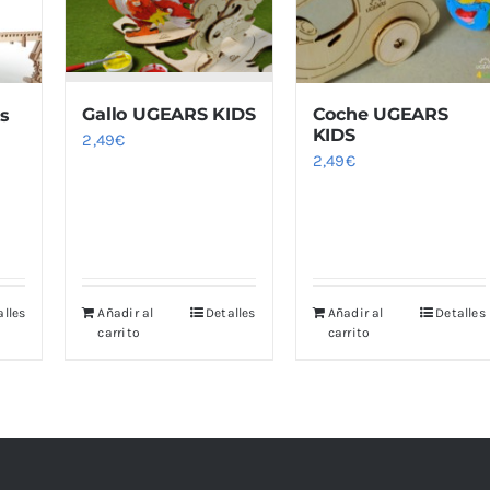
Gallo UGEARS KIDS
Coche UGEARS
es
KIDS
2,49
€
2,49
€
alles
Añadir al
Detalles
Añadir al
Detalles
carrito
carrito