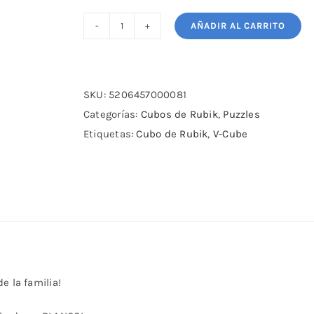
AÑADIR AL CARRITO
V-
Cube
2
Pillow
SKU:
5206457000081
cantidad
Categorías:
Cubos de Rubik
,
Puzzles
Etiquetas:
Cubo de Rubik
,
V-Cube
e la familia!