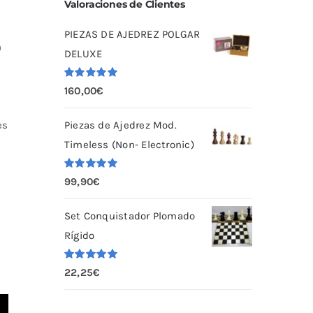
Valoraciones de Clientes
PIEZAS DE AJEDREZ POLGAR
n
DELUXE
Valorado
160,00
€
con
5.00
de
5
Piezas de Ajedrez Mod.
es
Timeless (Non- Electronic)
Valorado
99,90
€
con
5.00
de
5
Set Conquistador Plomado
Rígido
Valorado
22,25
€
con
5.00
de
5