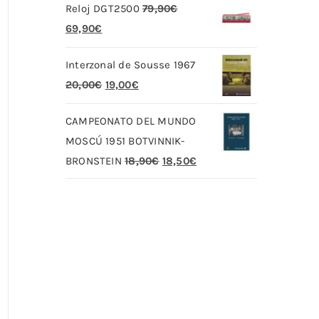
Reloj DGT2500
79,90
€
El
El
69,90
€
precio
precio
Interzonal de Sousse 1967
original
actual
El
El
20,00
€
19,00
€
era:
es:
precio
precio
79,90€.
69,90€.
CAMPEONATO DEL MUNDO
original
actual
MOSCÚ 1951 BOTVINNIK-
era:
es:
El
El
BRONSTEIN
18,90
€
18,50
€
20,00€.
19,00€.
precio
precio
original
actual
era:
es:
18,90€.
18,50€.