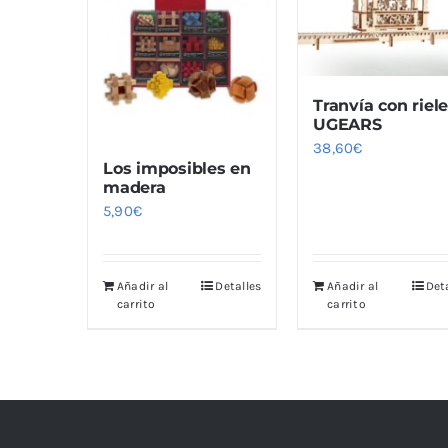
Tranvía con riel
UGEARS
38,60
€
Los imposibles en
madera
5,90
€
Añadir al
Detalles
Añadir al
Det
carrito
carrito