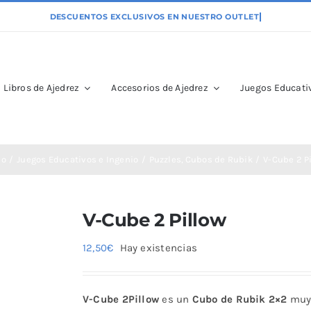
Libros de Ajedrez
Accesorios de Ajedrez
Juegos Educativ
io
Juegos Educativos e Ingenio
Puzzles
Cubos de Rubik
V-Cube 2 P
V-Cube 2 Pillow
12,50
€
Hay existencias
V-Cube 2Pillow
es un
Cubo de Rubik 2×2
mu