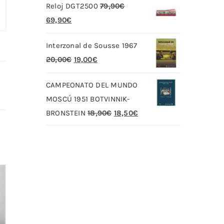
Reloj DGT2500
79,90
€
El
El
69,90
€
precio
precio
Interzonal de Sousse 1967
original
actual
El
El
20,00
€
19,00
€
era:
es:
precio
precio
79,90€.
69,90€.
CAMPEONATO DEL MUNDO
original
actual
MOSCÚ 1951 BOTVINNIK-
era:
es:
El
El
BRONSTEIN
18,90
€
18,50
€
20,00€.
19,00€.
precio
precio
original
actual
era:
es:
18,90€.
18,50€.