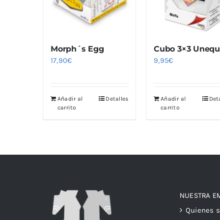
Morph´s Egg
Cubo 3×3 Unequ
17,90
€
9,95
€
Añadir al
Detalles
Añadir al
Det
carrito
carrito
NUESTRA E
Quienes 