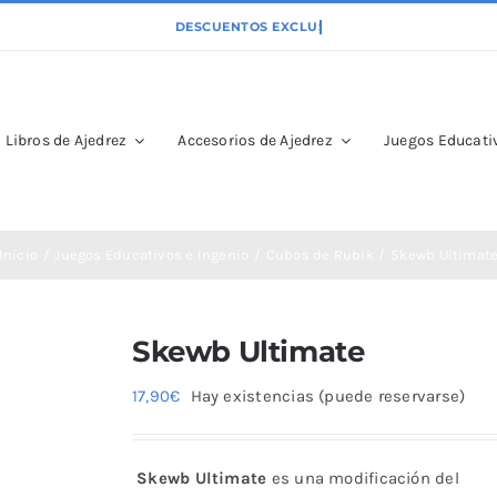
Libros de Ajedrez
Accesorios de Ajedrez
Juegos Educativ
Inicio
Juegos Educativos e Ingenio
Cubos de Rubik
Skewb Ultimat
Skewb Ultimate
17,90
€
Hay existencias (puede reservarse)
Skewb Ultimate
es una modificación del