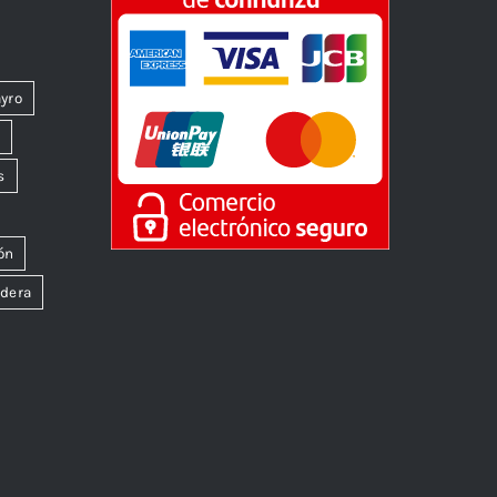
yro
k
s
ón
dera