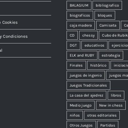
BALAGIUM
bibliografico
biograficos
bloques
e Cookies
caja madera
Camiseta
Ca
CD
chessy
Cubo de Rubi
y Condiciones
DGT
educativos
ejercicio
al
ELK and RUBY
estrategia
Finales
histórico
iniciaci
juegos de ingenio
juegos ma
Juegos Tradicionales
La casa del ajedrez
libros
Medio juego
New in chess
niños
otras editoriales
Otros Juegos
Partidas