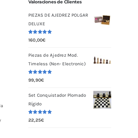
Valoraciones de Clientes
PIEZAS DE AJEDREZ POLGAR
DELUXE
Valorado
160,00
€
con
5.00
de
5
Piezas de Ajedrez Mod.
Timeless (Non- Electronic)
Valorado
99,90
€
con
5.00
de
5
Set Conquistador Plomado
Rígido
da
Valorado
22,25
€
r
con
5.00
de
5