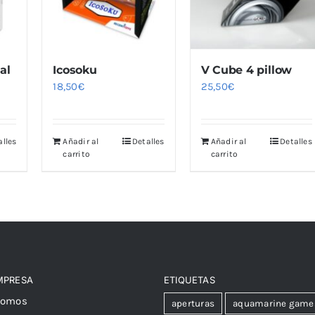
al
Icosoku
V Cube 4 pillow
18,50
€
25,50
€
alles
Añadir al
Detalles
Añadir al
Detalles
carrito
carrito
MPRESA
ETIQUETAS
somos
aperturas
aquamarine game