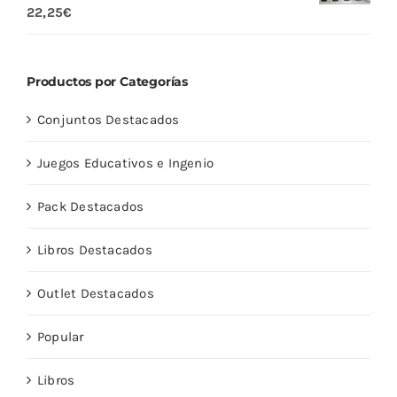
Valorado
22,25
€
con
5.00
de
5
Productos por Categorías
Conjuntos Destacados
Juegos Educativos e Ingenio
Pack Destacados
Libros Destacados
Outlet Destacados
Popular
Libros