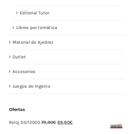
Editorial Tutor
Libros por temática
Material de Ajedrez
Outlet
Accesorios
Juegos de Ingenio
Ofertas
El
El
Reloj DGT2500
79,90
€
69,90
€
precio
precio