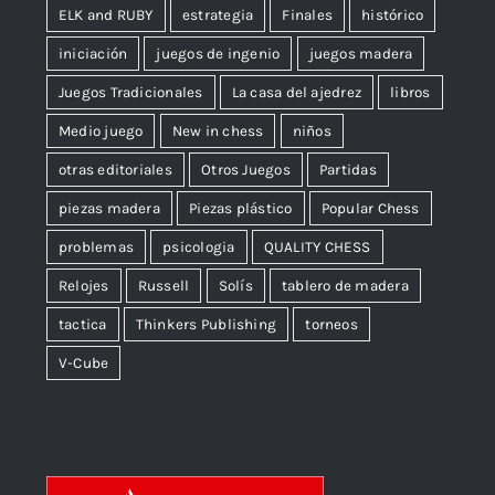
ELK and RUBY
estrategia
Finales
histórico
iniciación
juegos de ingenio
juegos madera
Juegos Tradicionales
La casa del ajedrez
libros
Medio juego
New in chess
niños
otras editoriales
Otros Juegos
Partidas
piezas madera
Piezas plástico
Popular Chess
problemas
psicologia
QUALITY CHESS
Relojes
Russell
Solís
tablero de madera
tactica
Thinkers Publishing
torneos
V-Cube