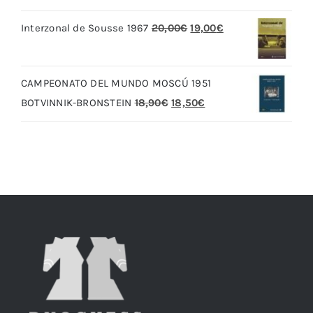
original
actual
El
El
Interzonal de Sousse 1967
20,00
€
19,00
€
era:
es:
precio
precio
79,90€.
69,90€.
original
actual
CAMPEONATO DEL MUNDO MOSCÚ 1951
era:
es:
El
El
BOTVINNIK-BRONSTEIN
18,90
€
18,50
€
20,00€.
19,00€.
precio
precio
original
actual
era:
es:
18,90€.
18,50€.