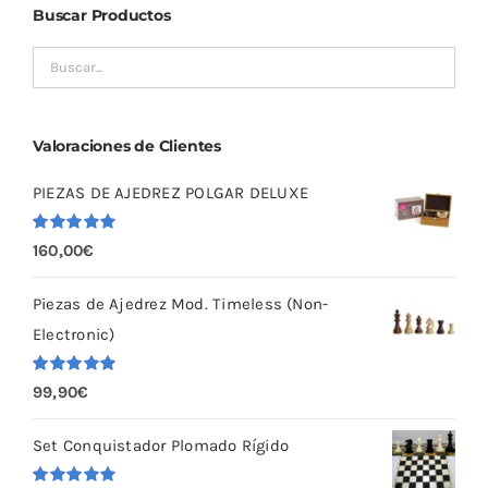
Buscar Productos
Valoraciones de Clientes
PIEZAS DE AJEDREZ POLGAR DELUXE
Valorado
160,00
€
con
5.00
de
5
Piezas de Ajedrez Mod. Timeless (Non-
Electronic)
Valorado
99,90
€
con
5.00
de
5
Set Conquistador Plomado Rígido