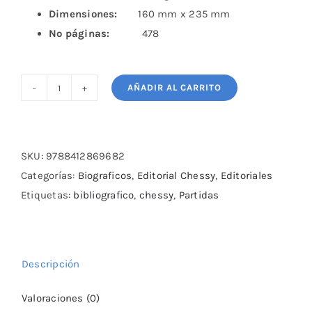
Dimensiones:
160 mm x 235 mm
Nº páginas:
478
AÑADIR AL CARRITO
El
Ajedrez
Como
Yo
SKU:
9788412869682
lo
Categorías:
Biograficos
,
Editorial Chessy
,
Editoriales
Juego
Etiquetas:
bibliografico
,
chessy
,
Partidas
Paul
Keres
cantidad
Descripción
Valoraciones (0)