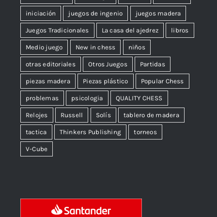
iniciación
juegos de ingenio
juegos madera
Juegos Tradicionales
La casa del ajedrez
libros
Medio juego
New in chess
niños
otras editoriales
Otros Juegos
Partidas
piezas madera
Piezas plástico
Popular Chess
problemas
psicologia
QUALITY CHESS
Relojes
Russell
Solís
tablero de madera
tactica
Thinkers Publishing
torneos
V-Cube