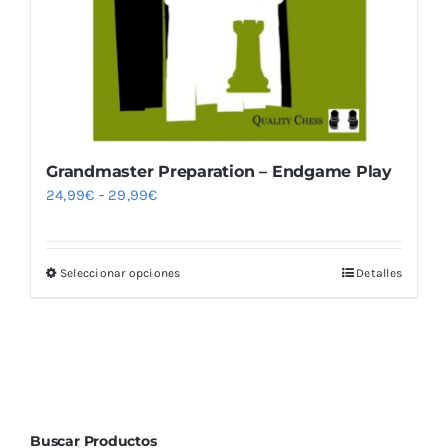
Grandmaster Preparation – Endgame Play
Rango
24,99
€
-
29,99
€
de
precios:
Seleccionar opciones
Detalles
Este
desde
producto
24,99€
tiene
hasta
múltiples
29,99€
variantes.
Las
Buscar Productos
opciones