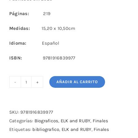
Páginas:
219
Medidas:
15,20 x 10,50cm
Idioma:
Español
ISBN: ‎
9781916839977
AÑADIR AL CARRITO
Complejos
Finales
De
Peones
SKU:
9781916839977
De
Categorías:
Biograficos
,
ELK and RUBY
,
Finales
Mikhail
Etiquetas:
bibliografico
,
ELK and RUBY
,
Finales
Zinar