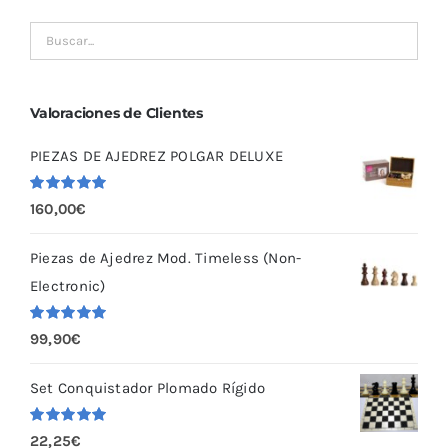
se
pueden
elegir
en
Valoraciones de Clientes
la
PIEZAS DE AJEDREZ POLGAR DELUXE
página
de
Valorado
160,00
€
producto
con
5.00
de
5
Piezas de Ajedrez Mod. Timeless (Non-
Electronic)
Valorado
99,90
€
con
5.00
de
5
Set Conquistador Plomado Rígido
Valorado
22,25
€