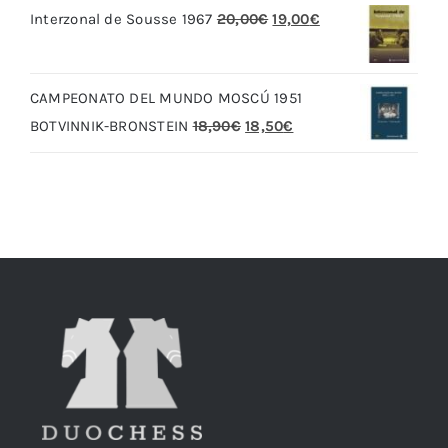
El
El
Interzonal de Sousse 1967
20,00
€
19,00
€
era:
es:
precio
precio
79,90€.
69,90€.
original
actual
CAMPEONATO DEL MUNDO MOSCÚ 1951
era:
es:
El
El
BOTVINNIK-BRONSTEIN
18,90
€
18,50
€
20,00€.
19,00€.
precio
precio
original
actual
era:
es:
18,90€.
18,50€.