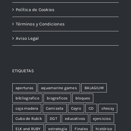
Política de Cookies
Términos y Condiciones
Aviso Legal
ETIQUETAS
aperturas
aquamarine games
BALAGIUM
bibliografico
biograficos
bloques
caja madera
Camiseta
Cayro
CD
chessy
Cubo de Rubik
DGT
educativos
ejercicios
ELK and RUBY
estrategia
Finales
histórico