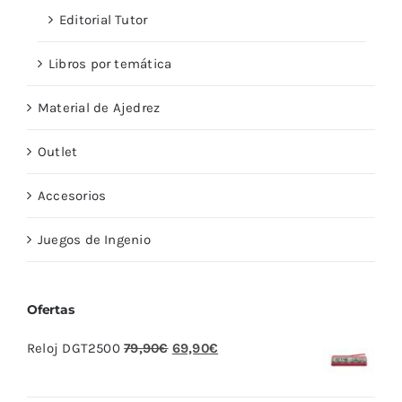
Editorial Tutor
Libros por temática
Material de Ajedrez
Outlet
Accesorios
Juegos de Ingenio
Ofertas
El
El
Reloj DGT2500
79,90
€
69,90
€
precio
precio
original
actual