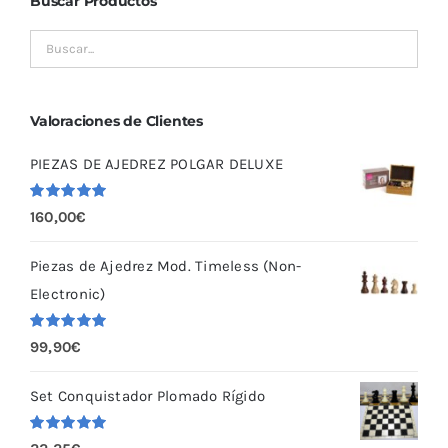
Buscar Productos
Valoraciones de Clientes
PIEZAS DE AJEDREZ POLGAR DELUXE
Valorado
160,00
€
con
5.00
de
5
Piezas de Ajedrez Mod. Timeless (Non-
Electronic)
Valorado
99,90
€
con
5.00
de
5
Set Conquistador Plomado Rígido
Valorado