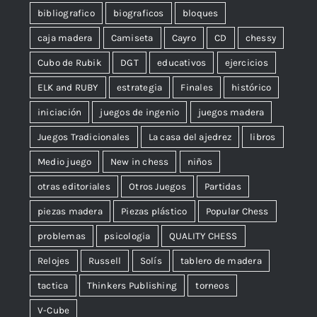
bibliografico
biograficos
bloques
caja madera
Camiseta
Cayro
CD
chessy
Cubo de Rubik
DGT
educativos
ejercicios
ELK and RUBY
estrategia
Finales
histórico
iniciación
juegos de ingenio
juegos madera
Juegos Tradicionales
La casa del ajedrez
libros
Medio juego
New in chess
niños
otras editoriales
Otros Juegos
Partidas
piezas madera
Piezas plástico
Popular Chess
problemas
psicologia
QUALITY CHESS
Relojes
Russell
Solís
tablero de madera
tactica
Thinkers Publishing
torneos
V-Cube