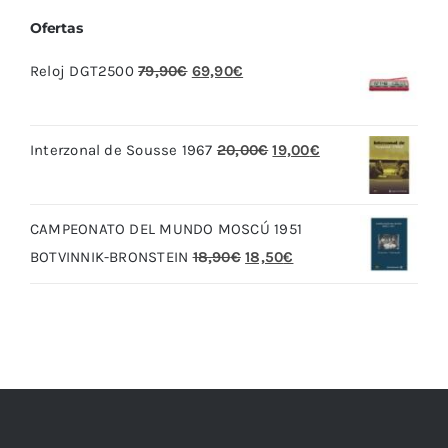
Ofertas
El
El
Reloj DGT2500
79,90
€
69,90
€
precio
precio
original
actual
El
El
Interzonal de Sousse 1967
20,00
€
19,00
€
era:
es:
precio
precio
79,90€.
69,90€.
original
actual
CAMPEONATO DEL MUNDO MOSCÚ 1951
era:
es:
El
El
BOTVINNIK-BRONSTEIN
18,90
€
18,50
€
20,00€.
19,00€.
precio
precio
original
actual
era:
es:
18,90€.
18,50€.