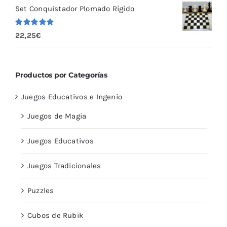
Set Conquistador Plomado Rígido
Valorado
22,25
€
con
5.00
de
5
Productos por Categorías
Juegos Educativos e Ingenio
Juegos de Magia
Juegos Educativos
Juegos Tradicionales
Puzzles
Cubos de Rubik