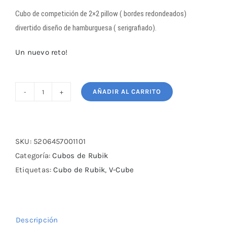
Cubo de competición de 2×2 pillow ( bordes redondeados)
divertido diseño de hamburguesa ( serigrafiado).
Un nuevo reto!
AÑADIR AL CARRITO
V
Cube
2
Burguer
SKU:
5206457001101
cantidad
Categoría:
Cubos de Rubik
Etiquetas:
Cubo de Rubik
,
V-Cube
Descripción