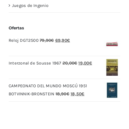
Juegos de Ingenio
Ofertas
El
El
Reloj DGT2500
79,90
€
69,90
€
precio
precio
original
actual
El
El
Interzonal de Sousse 1967
20,00
€
19,00
€
era:
es:
precio
precio
79,90€.
69,90€.
original
actual
CAMPEONATO DEL MUNDO MOSCÚ 1951
era:
es:
El
El
BOTVINNIK-BRONSTEIN
18,90
€
18,50
€
20,00€.
19,00€.
precio
precio
original
actual
era:
es:
18,90€.
18,50€.