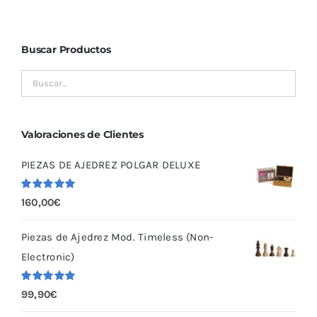
Buscar Productos
Valoraciones de Clientes
PIEZAS DE AJEDREZ POLGAR DELUXE
Valorado
160,00
€
con
5.00
de
5
Piezas de Ajedrez Mod. Timeless (Non-
Electronic)
Valorado
99,90
€
con
5.00
de
5