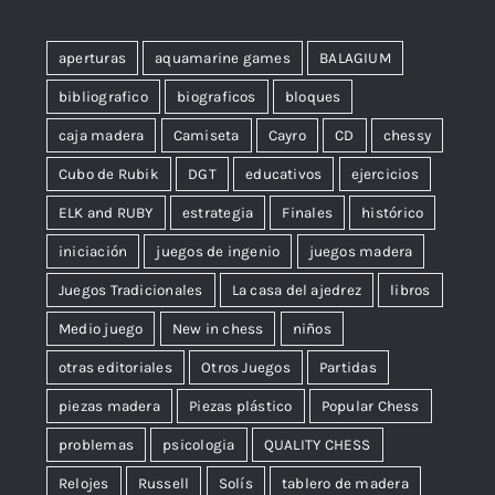
aperturas
aquamarine games
BALAGIUM
bibliografico
biograficos
bloques
caja madera
Camiseta
Cayro
CD
chessy
Cubo de Rubik
DGT
educativos
ejercicios
ELK and RUBY
estrategia
Finales
histórico
iniciación
juegos de ingenio
juegos madera
Juegos Tradicionales
La casa del ajedrez
libros
Medio juego
New in chess
niños
otras editoriales
Otros Juegos
Partidas
piezas madera
Piezas plástico
Popular Chess
problemas
psicologia
QUALITY CHESS
Relojes
Russell
Solís
tablero de madera