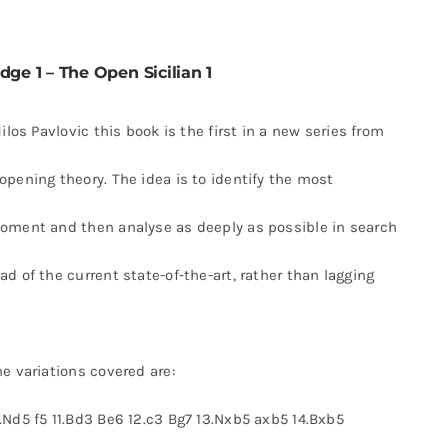
Milos
Pavlovic
cantidad
dge 1 – The Open Sicilian 1
ilos Pavlovic this book is the first in a new series from
pening theory. The idea is to identify the most
moment and then analyse as deeply as possible in search
d of the current state-of-the-art, rather than lagging
e variations covered are:
.Nd5 f5 11.Bd3 Be6 12.c3 Bg7 13.Nxb5 axb5 14.Bxb5