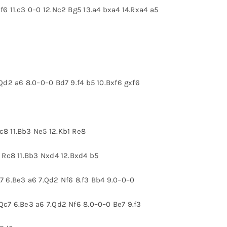
f6 11.c3 0–0 12.Nc2 Bg5 13.a4 bxa4 14.Rxa4 a5
.Qd2 a6 8.0–0–0 Bd7 9.f4 b5 10.Bxf6 gxf6
c8 11.Bb3 Ne5 12.Kb1 Re8
0 Rc8 11.Bb3 Nxd4 12.Bxd4 b5
c7 6.Be3 a6 7.Qd2 Nf6 8.f3 Bb4 9.0–0–0
 Qc7 6.Be3 a6 7.Qd2 Nf6 8.0–0–0 Be7 9.f3