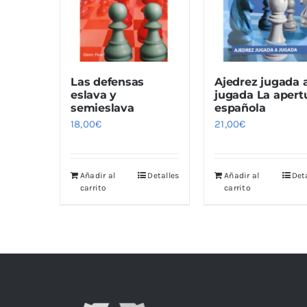
Las defensas
Ajedrez jugada 
eslava y
jugada La apert
semieslava
española
18,00
€
21,00
€
Añadir al
Detalles
Añadir al
Det
carrito
carrito