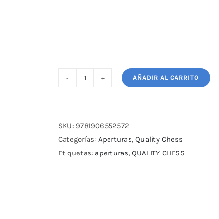
AÑADIR AL CARRITO
The
Cutting
Edge
1
SKU:
9781906552572
-
Categorías:
Aperturas
,
Quality Chess
The
Etiquetas:
aperturas
,
QUALITY CHESS
Open
Sicilian
1
por