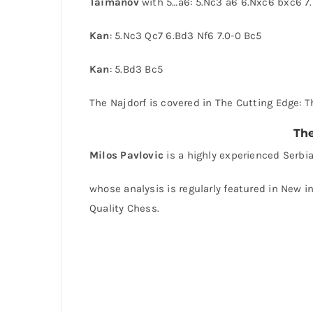
Taimanov
with 5…a6: 5.Nc3 a6 6.Nxc6 bxc6 7
Kan
: 5.Nc3 Qc7 6.Bd3 Nf6 7.0-0 Bc5
Kan
: 5.Bd3 Bc5
The Najdorf is covered in The Cutting Edge: T
The
Milos Pavlovic
is a highly experienced Serb
whose analysis is regularly featured in New in
Quality Chess.