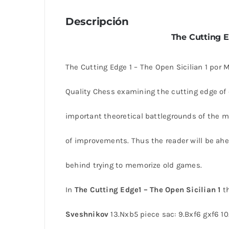
Descripción
The Cutting E
The Cutting Edge 1 – The Open Sicilian 1 por M
Quality Chess examining the cutting edge of o
important theoretical battlegrounds of the 
of improvements. Thus the reader will be ahea
behind trying to memorize old games.
In
The Cutting Edge1 – The Open Sicilian 1
th
Sveshnikov
13.Nxb5 piece sac: 9.Bxf6 gxf6 10