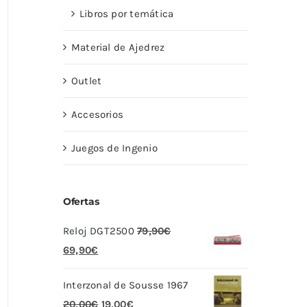
Libros por temática
Material de Ajedrez
Outlet
Accesorios
Juegos de Ingenio
Ofertas
Reloj DGT2500
79,90
€
El
El
69,90
€
precio
precio
Interzonal de Sousse 1967
original
actual
El
El
20,00
€
19,00
€
era:
es: