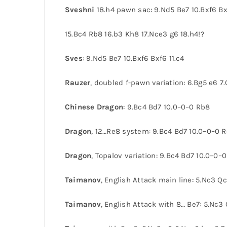
Sveshni
18.h4 pawn sac: 9.Nd5 Be7 10.Bxf6 Bx
15.Bc4 Rb8 16.b3 Kh8 17.Nce3 g6 18.h4!?
Sves
: 9.Nd5 Be7 10.Bxf6 Bxf6 11.c4
Rauzer
, doubled f-pawn variation: 6.Bg5 e6 7
Chinese Dragon
: 9.Bc4 Bd7 10.0–0–0 Rb8
Dragon
, 12…Re8 system: 9.Bc4 Bd7 10.0–0–0 R
Dragon
, Topalov variation: 9.Bc4 Bd7 10.0–0–
Taimanov
, English Attack main line: 5.Nc3 Q
Taimanov
, English Attack with 8… Be7: 5.Nc3