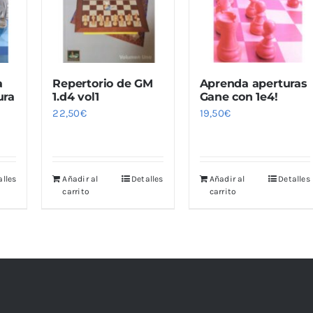
a
Repertorio de GM
Aprenda aperturas
ura
1.d4 vol1
Gane con 1e4!
22,50
€
19,50
€
alles
Añadir al
Detalles
Añadir al
Detalles
carrito
carrito