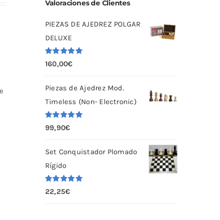
Valoraciones de Clientes
PIEZAS DE AJEDREZ POLGAR
DELUXE
Valorado
160,00
€
con
5.00
de
5
Piezas de Ajedrez Mod.
e
Timeless (Non- Electronic)
Valorado
99,90
€
con
5.00
de
5
Set Conquistador Plomado
Rígido
Valorado
22,25
€
con
5.00
de
5