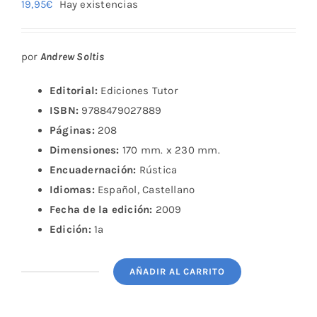
19,95
€
Hay existencias
por
Andrew Soltis
Editorial:
Ediciones Tutor
ISBN:
9788479027889
Páginas:
208
Dimensiones:
170 mm. x 230 mm.
Encuadernación:
Rústica
Idiomas:
Español, Castellano
Fecha de la edición:
2009
Edición:
1ª
AÑADIR AL CARRITO
Secretos
de