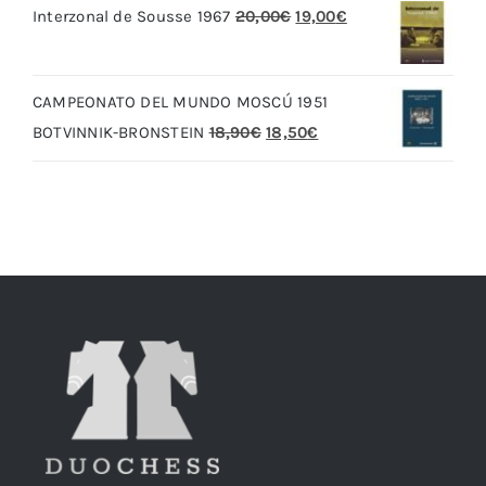
El
El
Interzonal de Sousse 1967
20,00
€
19,00
€
era:
es:
precio
precio
79,90€.
69,90€.
original
actual
CAMPEONATO DEL MUNDO MOSCÚ 1951
era:
es:
El
El
BOTVINNIK-BRONSTEIN
18,90
€
18,50
€
20,00€.
19,00€.
precio
precio
original
actual
era:
es:
18,90€.
18,50€.