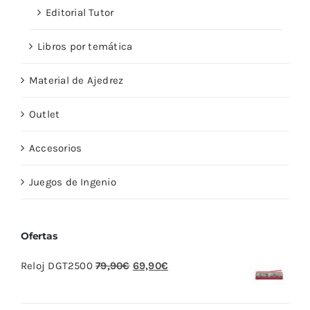
Editorial Tutor
Libros por temática
Material de Ajedrez
Outlet
Accesorios
Juegos de Ingenio
Ofertas
El
El
Reloj DGT2500
79,90
€
69,90
€
precio
precio
original
actual