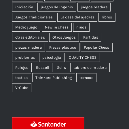
iniciación
juegos de ingenio
juegos madera
Juegos Tradicionales
La casa del ajedrez
libros
Medio juego
New in chess
niños
otras editoriales
Otros Juegos
Partidas
piezas madera
Piezas plástico
Popular Chess
problemas
psicologia
QUALITY CHESS
Relojes
Russell
Solís
tablero de madera
tactica
Thinkers Publishing
torneos
V-Cube