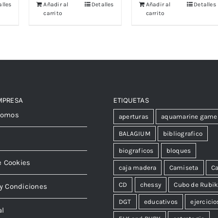
alles
Añadir al
Detalles
Añadir al
Detalles
carrito
carrito
MPRESA
ETIQUETAS
somos
aperturas
aquamarine game
BALAGIUM
bibliografico
biograficos
bloques
e Cookies
caja madera
Camiseta
Ca
CD
chessy
Cubo de Rubi
y Condiciones
DGT
educativos
ejercicio
al