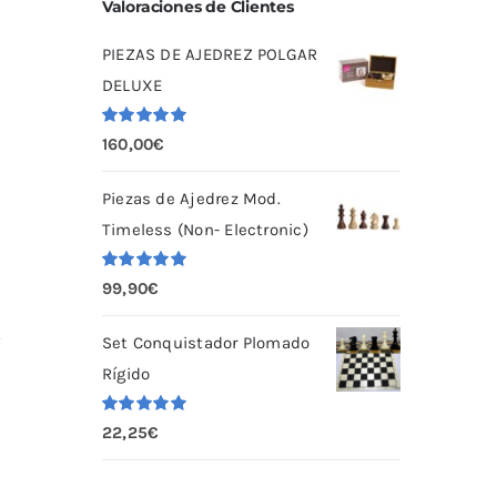
Valoraciones de Clientes
PIEZAS DE AJEDREZ POLGAR
DELUXE
Valorado
160,00
€
con
5.00
de
5
Piezas de Ajedrez Mod.
Timeless (Non- Electronic)
Valorado
99,90
€
con
5.00
de
e
5
.
Set Conquistador Plomado
Rígido
Valorado
22,25
€
con
5.00
de
5