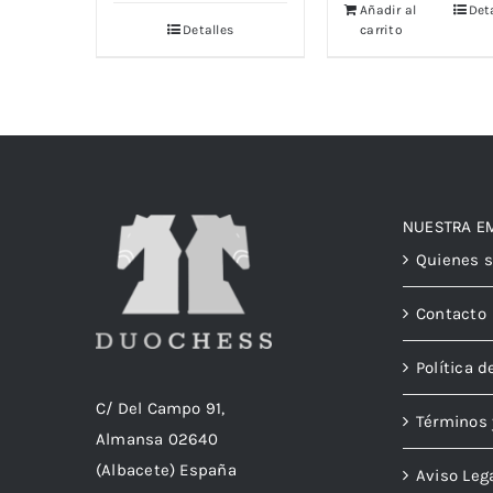
Añadir al
Det
Detalles
carrito
NUESTRA E
Quienes 
Contacto
Política d
C/ Del Campo 91,
Términos 
Almansa 02640
(Albacete) España
Aviso Leg