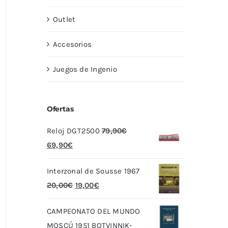
Outlet
Accesorios
Juegos de Ingenio
Ofertas
Reloj DGT2500
79,90
€
El
El
69,90
€
precio
precio
Interzonal de Sousse 1967
original
actual
El
El
20,00
€
19,00
€
era:
es:
precio
precio
79,90€.
69,90€.
CAMPEONATO DEL MUNDO
original
actual
MOSCÚ 1951 BOTVINNIK-
era:
es: