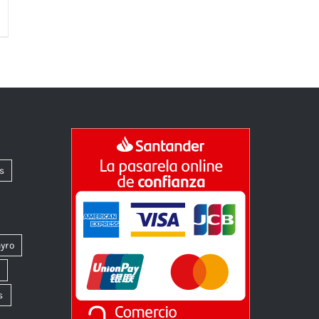
s
yro
k
s