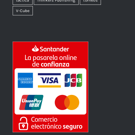
tactica
Thinkers Publishing
torneos
V-Cube