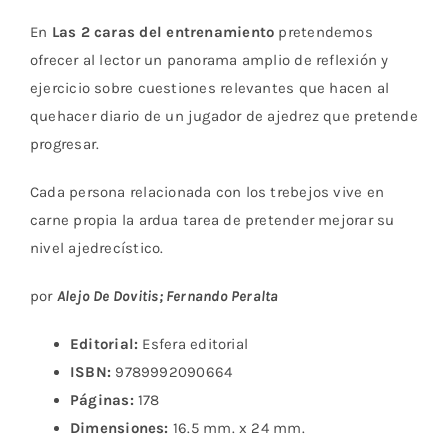
original
actual
En
Las 2 caras del entrenamiento
pretendemos
era:
es:
ofrecer al lector un panorama amplio de reflexión y
19,50€.
17,55€.
ejercicio sobre cuestiones relevantes que hacen al
quehacer diario de un jugador de ajedrez que pretende
progresar.
Cada persona relacionada con los trebejos vive en
carne propia la ardua tarea de pretender mejorar su
nivel ajedrecístico.
por
Alejo De Dovitis; Fernando Peralta
Editorial:
Esfera editorial
ISBN:
9789992090664
Páginas:
178
Dimensiones:
16.5 mm. x 24 mm.