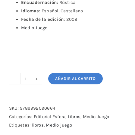
Encuadernación:
Rústica
Idiomas:
Español, Castellano
Fecha de la edición:
2008
Medio Juego
AÑADIR AL CARRITO
Las
dos
caras
del
SKU:
9789992090664
entrenamiento
Categorías:
Editorial Esfera
,
Libros
,
Medio Juego
cantidad
Etiquetas:
libros
,
Medio juego