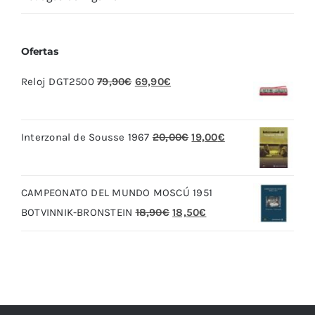
Ofertas
El
El
Reloj DGT2500
79,90
€
69,90
€
precio
precio
original
actual
El
El
Interzonal de Sousse 1967
20,00
€
19,00
€
era:
es:
precio
precio
79,90€.
69,90€.
original
actual
CAMPEONATO DEL MUNDO MOSCÚ 1951
era:
es:
El
El
BOTVINNIK-BRONSTEIN
18,90
€
18,50
€
20,00€.
19,00€.
precio
precio
original
actual
era:
es:
18,90€.
18,50€.