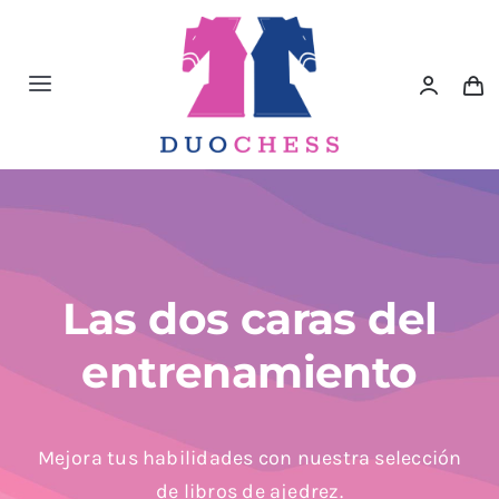
Saltar
al
contenido
Toggle
Navigation
Material de Ajedrez
Libros de Ajedrez
Accesorios de Ajedrez
Las dos caras del
entrenamiento
Juegos Educativos e Ingenio
Outlet
Mejora tus habilidades con nuestra selección
de libros de ajedrez.