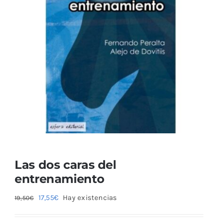
Las dos caras del
entrenamiento
El
El
17,55
€
Hay existencias
19,50
€
precio
precio