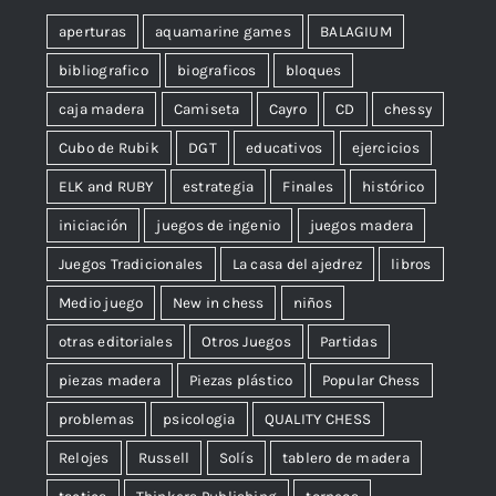
aperturas
aquamarine games
BALAGIUM
bibliografico
biograficos
bloques
caja madera
Camiseta
Cayro
CD
chessy
Cubo de Rubik
DGT
educativos
ejercicios
ELK and RUBY
estrategia
Finales
histórico
iniciación
juegos de ingenio
juegos madera
Juegos Tradicionales
La casa del ajedrez
libros
Medio juego
New in chess
niños
otras editoriales
Otros Juegos
Partidas
piezas madera
Piezas plástico
Popular Chess
problemas
psicologia
QUALITY CHESS
Relojes
Russell
Solís
tablero de madera