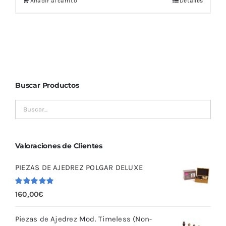
Añadir al carrito
Detalles
Buscar Productos
Valoraciones de Clientes
PIEZAS DE AJEDREZ POLGAR DELUXE
Valorado
160,00
€
con
5.00
de
5
Piezas de Ajedrez Mod. Timeless (Non-