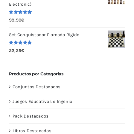
Electronic)
Valorado
99,90
€
con
5.00
de
5
Set Conquistador Plomado Rígido
Valorado
22,25
€
con
5.00
de
5
Productos por Categorías
Conjuntos Destacados
Juegos Educativos e Ingenio
Pack Destacados
Libros Destacados