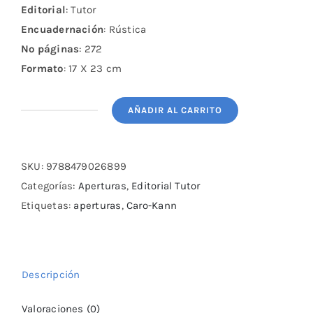
Editorial
: Tutor
Encuadernación
: Rústica
Nº páginas
: 272
Formato
: 17 X 23 cm
AÑADIR AL CARRITO
LA
DEFENSA
CARO
SKU:
9788479026899
KANN
Categorías:
Aperturas
,
Editorial Tutor
VOL.
Etiquetas:
aperturas
,
Caro-Kann
1
cantidad
Descripción
Valoraciones (0)