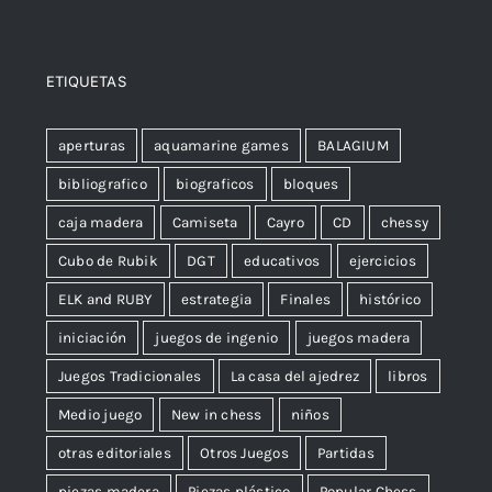
ETIQUETAS
aperturas
aquamarine games
BALAGIUM
bibliografico
biograficos
bloques
caja madera
Camiseta
Cayro
CD
chessy
Cubo de Rubik
DGT
educativos
ejercicios
ELK and RUBY
estrategia
Finales
histórico
iniciación
juegos de ingenio
juegos madera
Juegos Tradicionales
La casa del ajedrez
libros
Medio juego
New in chess
niños
otras editoriales
Otros Juegos
Partidas
piezas madera
Piezas plástico
Popular Chess