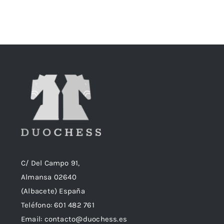
original
actual
era:
es:
18,90€.
18,50€.
C/ Del Campo 91,
Almansa 02640
(Albacete) España
Teléfono:
601 482 761
Email:
contacto@duochess.es