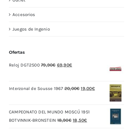
Outlet
Accesorios
Juegos de Ingenio
Ofertas
El
El
Reloj DGT2500
79,90
€
69,90
€
precio
precio
original
actual
El
El
Interzonal de Sousse 1967
20,00
€
19,00
€
era:
es:
precio
precio
79,90€.
69,90€.
original
actual
CAMPEONATO DEL MUNDO MOSCÚ 1951
era:
es:
El
El
BOTVINNIK-BRONSTEIN
18,90
€
18,50
€
20,00€.
19,00€.
precio
precio