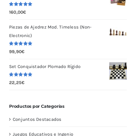
Valorado
160,00
€
con
5.00
de
5
Piezas de Ajedrez Mod. Timeless (Non-
Electronic)
Valorado
99,90
€
con
5.00
de
5
Set Conquistador Plomado Rígido
Valorado
22,25
€
con
5.00
de
5
Productos por Categorías
Conjuntos Destacados
Juegos Educativos e Ingenio