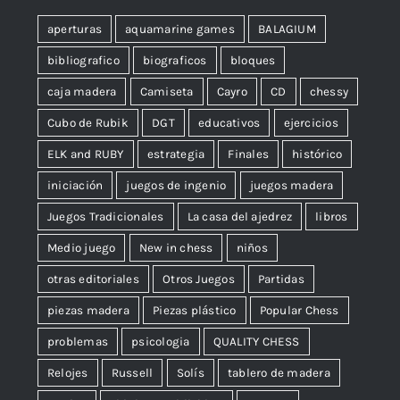
aperturas
aquamarine games
BALAGIUM
bibliografico
biograficos
bloques
caja madera
Camiseta
Cayro
CD
chessy
Cubo de Rubik
DGT
educativos
ejercicios
ELK and RUBY
estrategia
Finales
histórico
iniciación
juegos de ingenio
juegos madera
Juegos Tradicionales
La casa del ajedrez
libros
Medio juego
New in chess
niños
otras editoriales
Otros Juegos
Partidas
piezas madera
Piezas plástico
Popular Chess
problemas
psicologia
QUALITY CHESS
Relojes
Russell
Solís
tablero de madera