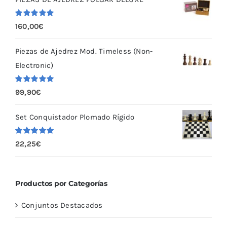
Valorado
160,00
€
con
5.00
de
5
Piezas de Ajedrez Mod. Timeless (Non-
Electronic)
Valorado
99,90
€
con
5.00
de
5
Set Conquistador Plomado Rígido
Valorado
22,25
€
con
5.00
de
5
Productos por Categorías
Conjuntos Destacados