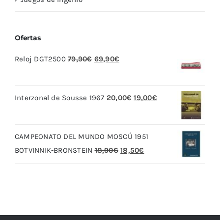
Ofertas
El
El
Reloj DGT2500
79,90
€
69,90
€
precio
precio
original
actual
El
El
Interzonal de Sousse 1967
20,00
€
19,00
€
era:
es:
precio
precio
79,90€.
69,90€.
original
actual
CAMPEONATO DEL MUNDO MOSCÚ 1951
era:
es:
El
El
BOTVINNIK-BRONSTEIN
18,90
€
18,50
€
20,00€.
19,00€.
precio
precio
original
actual
era:
es:
18,90€.
18,50€.