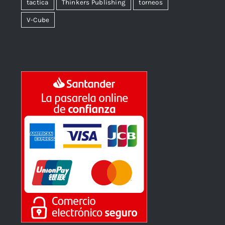
tactica
Thinkers Publishing
torneos
V-Cube