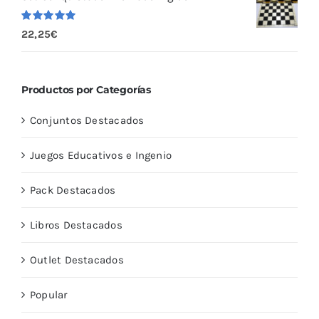
Valorado
22,25
€
con
5.00
de
5
Productos por Categorías
Conjuntos Destacados
Juegos Educativos e Ingenio
Pack Destacados
Libros Destacados
Outlet Destacados
Popular