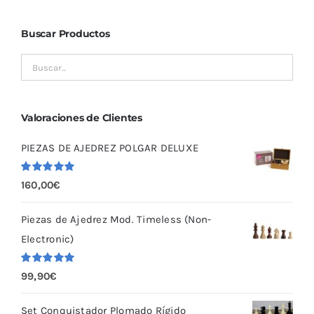
Buscar Productos
Valoraciones de Clientes
PIEZAS DE AJEDREZ POLGAR DELUXE
Valorado
160,00
€
con
5.00
de
5
Piezas de Ajedrez Mod. Timeless (Non-
Electronic)
Valorado
99,90
€
con
5.00
de
5
Set Conquistador Plomado Rígido