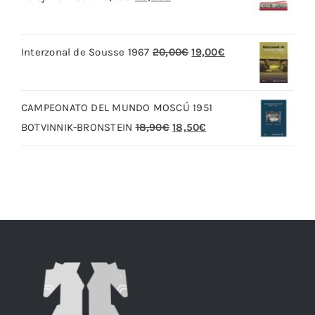
precio
precio
original
actual
El
El
Interzonal de Sousse 1967
20,00
€
19,00
€
era:
es:
precio
precio
79,90€.
69,90€.
original
actual
CAMPEONATO DEL MUNDO MOSCÚ 1951
era:
es:
El
El
BOTVINNIK-BRONSTEIN
18,90
€
18,50
€
20,00€.
19,00€.
precio
precio
original
actual
era:
es:
18,90€.
18,50€.