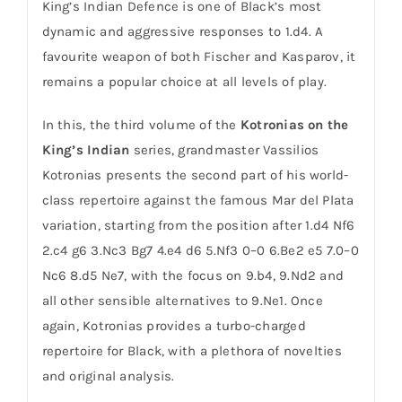
King’s Indian Defence is one of Black’s most
dynamic and aggressive responses to 1.d4. A
favourite weapon of both Fischer and Kasparov, it
remains a popular choice at all levels of play.
In this, the third volume of the
Kotronias on the
King’s Indian
series, grandmaster Vassilios
Kotronias presents the second part of his world-
class repertoire against the famous Mar del Plata
variation, starting from the position after 1.d4 Nf6
2.c4 g6 3.Nc3 Bg7 4.e4 d6 5.Nf3 0–0 6.Be2 e5 7.0–0
Nc6 8.d5 Ne7, with the focus on 9.b4, 9.Nd2 and
all other sensible alternatives to 9.Ne1. Once
again, Kotronias provides a turbo-charged
repertoire for Black, with a plethora of novelties
and original analysis.