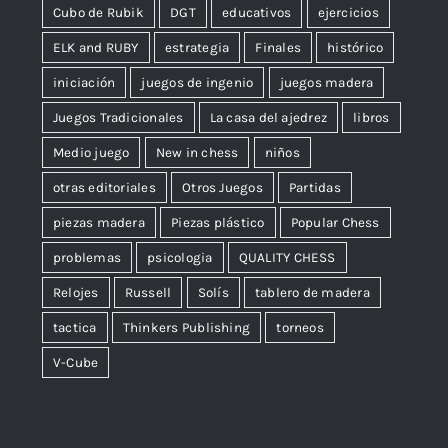
Cubo de Rubik
DGT
educativos
ejercicios
ELK and RUBY
estrategia
Finales
histórico
iniciación
juegos de ingenio
juegos madera
Juegos Tradicionales
La casa del ajedrez
libros
Medio juego
New in chess
niños
otras editoriales
Otros Juegos
Partidas
piezas madera
Piezas plástico
Popular Chess
problemas
psicologia
QUALITY CHESS
Relojes
Russell
Solís
tablero de madera
tactica
Thinkers Publishing
torneos
V-Cube