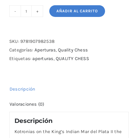
AÑADIR AL CARRITO
Kotronias
on
the
King's
SKU:
9781907982538
Indian
Categorías:
Aperturas
,
Quality Chess
Mar
Etiquetas:
aperturas
,
QUALITY CHESS
del
Plata
II
Descripción
cantidad
Valoraciones (0)
Descripción
Kotronias on the King’s Indian Mar del Plata II the