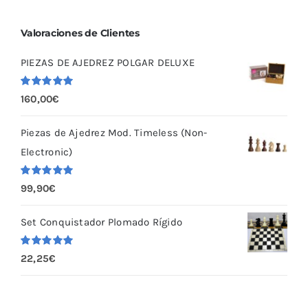
Valoraciones de Clientes
PIEZAS DE AJEDREZ POLGAR DELUXE
Valorado
160,00
€
con
5.00
de
5
Piezas de Ajedrez Mod. Timeless (Non-
Electronic)
Valorado
99,90
€
con
5.00
de
5
Set Conquistador Plomado Rígido
Valorado
22,25
€
con
5.00
de
5