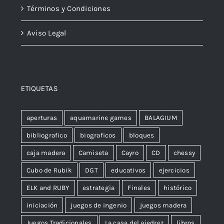
Términos y Condiciones
Aviso Legal
ETIQUETAS
aperturas
aquamarine games
BALAGIUM
bibliografico
biograficos
bloques
caja madera
Camiseta
Cayro
CD
chessy
Cubo de Rubik
DGT
educativos
ejercicios
ELK and RUBY
estrategia
Finales
histórico
iniciación
juegos de ingenio
juegos madera
Juegos Tradicionales
La casa del ajedrez
libros