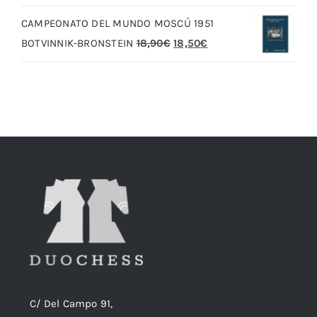
original
actual
CAMPEONATO DEL MUNDO MOSCÚ 1951
era:
es:
El
El
BOTVINNIK-BRONSTEIN
18,90
€
18,50
€
20,00€.
19,00€.
precio
precio
original
actual
era:
es:
18,90€.
18,50€.
C/ Del Campo 91,