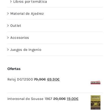
Libros por temática
Material de Ajedrez
Outlet
Accesorios
Juegos de Ingenio
Ofertas
El
El
Reloj DGT2500
79,90
€
69,90
€
precio
precio
original
actual
El
El
Interzonal de Sousse 1967
20,00
€
19,00
€
era:
es:
precio
precio
79,90€.
69,90€.