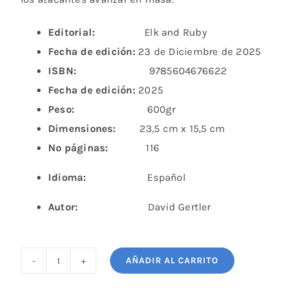
Editorial:
Elk and Ruby
Fecha de edición:
23 de Diciembre de 2025
ISBN:
9785604676622
Fecha de edición:
2025
Peso:
600gr
Dimensiones:
23,5 cm x 15,5 cm
Nº páginas:
116
Idioma:
Español
Autor:
David Gertler
AÑADIR AL CARRITO
¡Juega
la
Mackenzie!