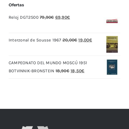
Ofertas
El
El
Reloj DGT2500
79,90
€
69,90
€
precio
precio
original
actual
El
El
Interzonal de Sousse 1967
20,00
€
19,00
€
era:
es:
precio
precio
79,90€.
69,90€.
original
actual
CAMPEONATO DEL MUNDO MOSCÚ 1951
era:
es:
El
El
BOTVINNIK-BRONSTEIN
18,90
€
18,50
€
20,00€.
19,00€.
precio
precio
original
actual
era:
es:
18,90€.
18,50€.