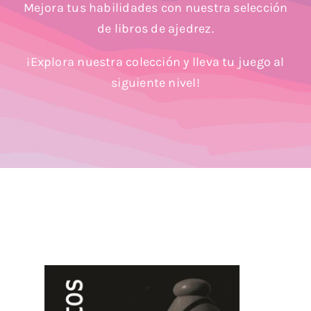
Mejora tus habilidades con nuestra selección
Blog
de libros de ajedrez.
¡Explora nuestra colección y lleva tu juego al
siguiente nivel!