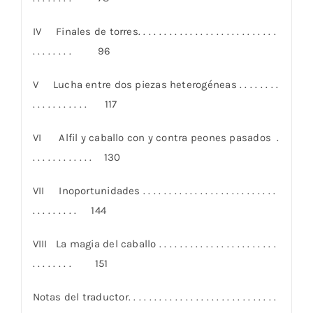
IV Finales de torres. . . . . . . . . . . . . . . . . . . . . . . . . . .
. . . . . . . . 96
V Lucha entre dos piezas heterogéneas . . . . . . . .
. . . . . . . . . . . 117
VI Alfil y caballo con y contra peones pasados .
. . . . . . . . . . . . 130
VII Inoportunidades . . . . . . . . . . . . . . . . . . . . . . . . . .
. . . . . . . . . 144
VIII La magia del caballo . . . . . . . . . . . . . . . . . . . . . . .
. . . . . . . . 151
Notas del traductor. . . . . . . . . . . . . . . . . . . . . . . . . . . . .