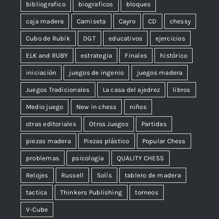
bibliografico
biograficos
bloques
caja madera
Camiseta
Cayro
CD
chessy
Cubo de Rubik
DGT
educativos
ejercicios
ELK and RUBY
estrategia
Finales
histórico
iniciación
juegos de ingenio
juegos madera
Juegos Tradicionales
La casa del ajedrez
libros
Medio juego
New in chess
niños
otras editoriales
Otros Juegos
Partidas
piezas madera
Piezas plástico
Popular Chess
problemas
psicologia
QUALITY CHESS
Relojes
Russell
Solís
tablero de madera
tactica
Thinkers Publishing
torneos
V-Cube