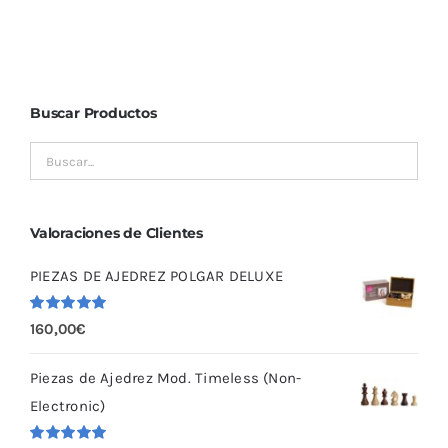
Buscar Productos
Valoraciones de Clientes
PIEZAS DE AJEDREZ POLGAR DELUXE
Valorado
160,00
€
con
5.00
de
5
Piezas de Ajedrez Mod. Timeless (Non-
Electronic)