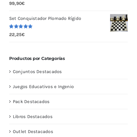
Valorado
99,90
€
con
5.00
de
5
Set Conquistador Plomado Rígido
Valorado
22,25
€
con
5.00
de
5
Productos por Categorías
Conjuntos Destacados
Juegos Educativos e Ingenio
Pack Destacados
Libros Destacados
Outlet Destacados