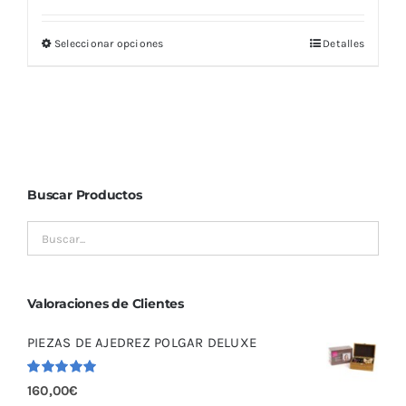
Seleccionar opciones
Detalles
Este
producto
tiene
múltiples
variantes.
Las
Buscar Productos
opciones
se
pueden
elegir
en
Valoraciones de Clientes
la
PIEZAS DE AJEDREZ POLGAR DELUXE
página
de
Valorado
160,00
€
producto
con
5.00
de