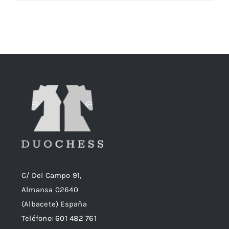
precio
precio
original
actual
era:
es:
18,90€.
18,50€.
C/ Del Campo 91,
Almansa 02640
(Albacete) España
Teléfono:
601 482 761