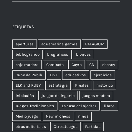
ETIQUETAS
aperturas
aquamarine games
BALAGIUM
bibliografico
biograficos
bloques
caja madera
Camiseta
Cayro
CD
chessy
Cubo de Rubik
DGT
educativos
ejercicios
ELK and RUBY
estrategia
Finales
histórico
iniciación
juegos de ingenio
juegos madera
Juegos Tradicionales
La casa del ajedrez
libros
Medio juego
New in chess
niños
otras editoriales
Otros Juegos
Partidas