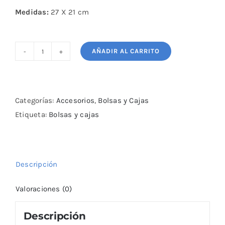
Medidas:
27 X 21 cm
AÑADIR AL CARRITO
Bolsa
con
cordón
y
Categorías:
Accesorios
,
Bolsas y Cajas
cierre
Etiqueta:
Bolsas y cajas
para
piezas
de
Descripción
ajedrez
cantidad
Valoraciones (0)
Descripción