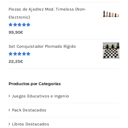
5
Piezas de Ajedrez Mod. Timeless (Non-
Electronic)
Valorado
99,90
€
con
5.00
de
5
Set Conquistador Plomado Rígido
Valorado
22,25
€
con
5.00
de
5
Productos por Categorías
Juegos Educativos e Ingenio
Pack Destacados
Libros Destacados