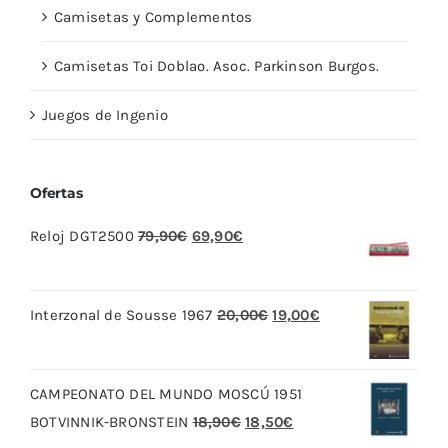
Camisetas y Complementos
Camisetas Toi Doblao. Asoc. Parkinson Burgos.
Juegos de Ingenio
Ofertas
El
El
Reloj DGT2500
79,90
€
69,90
€
precio
precio
original
actual
El
El
Interzonal de Sousse 1967
20,00
€
19,00
€
era:
es:
precio
precio
79,90€.
69,90€.
original
actual
CAMPEONATO DEL MUNDO MOSCÚ 1951
era:
es:
El
El
BOTVINNIK-BRONSTEIN
18,90
€
18,50
€
20,00€.
19,00€.