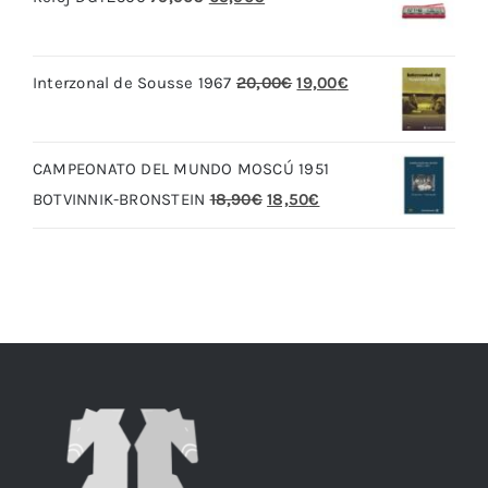
precio
precio
original
actual
El
El
Interzonal de Sousse 1967
20,00
€
19,00
€
era:
es:
precio
precio
79,90€.
69,90€.
original
actual
CAMPEONATO DEL MUNDO MOSCÚ 1951
era:
es:
El
El
BOTVINNIK-BRONSTEIN
18,90
€
18,50
€
20,00€.
19,00€.
precio
precio
original
actual
era:
es:
18,90€.
18,50€.