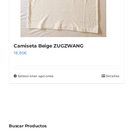
Camiseta Beige ZUGZWANG
19,95
€
Seleccionar opciones
Detalles
Este
producto
tiene
múltiples
variantes.
Las
Buscar Productos
opciones