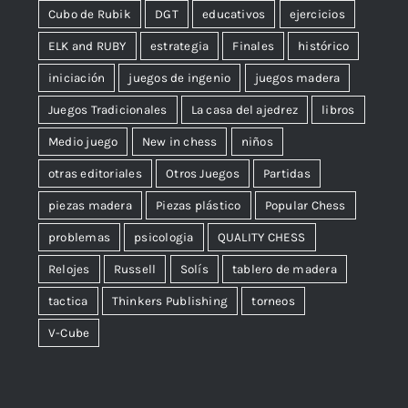
Cubo de Rubik
DGT
educativos
ejercicios
ELK and RUBY
estrategia
Finales
histórico
iniciación
juegos de ingenio
juegos madera
Juegos Tradicionales
La casa del ajedrez
libros
Medio juego
New in chess
niños
otras editoriales
Otros Juegos
Partidas
piezas madera
Piezas plástico
Popular Chess
problemas
psicologia
QUALITY CHESS
Relojes
Russell
Solís
tablero de madera
tactica
Thinkers Publishing
torneos
V-Cube