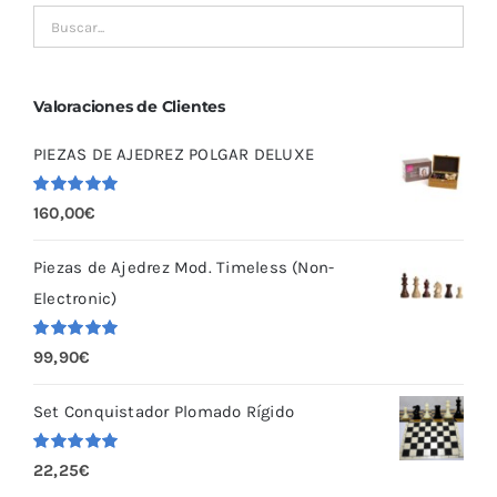
se
pueden
elegir
en
Valoraciones de Clientes
la
PIEZAS DE AJEDREZ POLGAR DELUXE
página
de
Valorado
160,00
€
producto
con
5.00
de
5
Piezas de Ajedrez Mod. Timeless (Non-
Electronic)
Valorado
99,90
€
con
5.00
de
5
Set Conquistador Plomado Rígido
Valorado
22,25
€
con
5.00
de