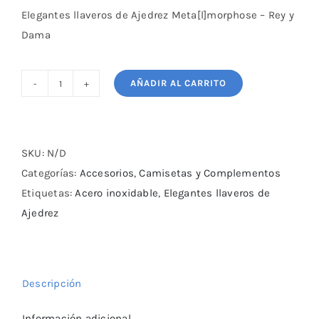
Elegantes llaveros de Ajedrez Meta[l]morphose – Rey y
Dama
AÑADIR AL CARRITO
Elegantes
llaveros
de
Ajedrez
SKU:
N/D
Rey
Categorías:
Accesorios
,
Camisetas y Complementos
y
Etiquetas:
Acero inoxidable
,
Elegantes llaveros de
Dama
Ajedrez
cantidad
Descripción
Información adicional