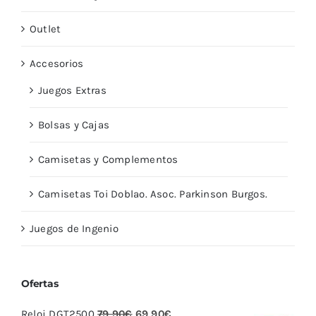
Outlet
Accesorios
Juegos Extras
Bolsas y Cajas
Camisetas y Complementos
Camisetas Toi Doblao. Asoc. Parkinson Burgos.
Juegos de Ingenio
Ofertas
El
El
Reloj DGT2500
79,90
€
69,90
€