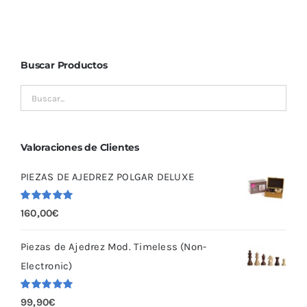
Buscar Productos
Valoraciones de Clientes
PIEZAS DE AJEDREZ POLGAR DELUXE
Valorado
160,00
€
con
5.00
de
5
Piezas de Ajedrez Mod. Timeless (Non-
Electronic)
Valorado
99,90
€