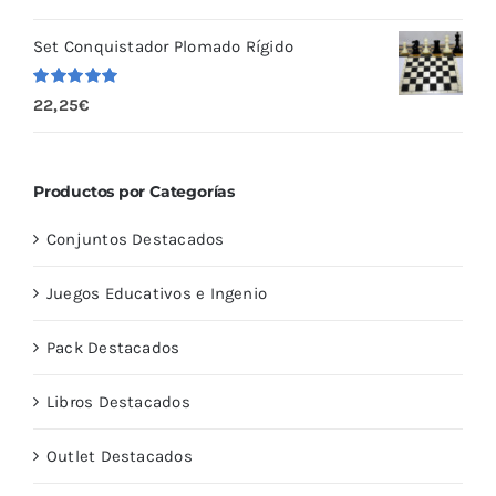
con
5.00
de
5
Set Conquistador Plomado Rígido
Valorado
22,25
€
con
5.00
de
5
Productos por Categorías
Conjuntos Destacados
Juegos Educativos e Ingenio
Pack Destacados
Libros Destacados
Outlet Destacados