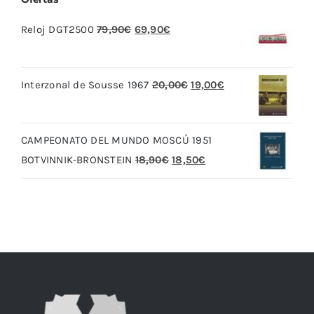
El
El
Reloj DGT2500
79,90
€
69,90
€
precio
precio
original
actual
El
El
Interzonal de Sousse 1967
20,00
€
19,00
€
era:
es:
precio
precio
79,90€.
69,90€.
original
actual
CAMPEONATO DEL MUNDO MOSCÚ 1951
era:
es:
El
El
BOTVINNIK-BRONSTEIN
18,90
€
18,50
€
20,00€.
19,00€.
precio
precio
original
actual
era:
es:
18,90€.
18,50€.