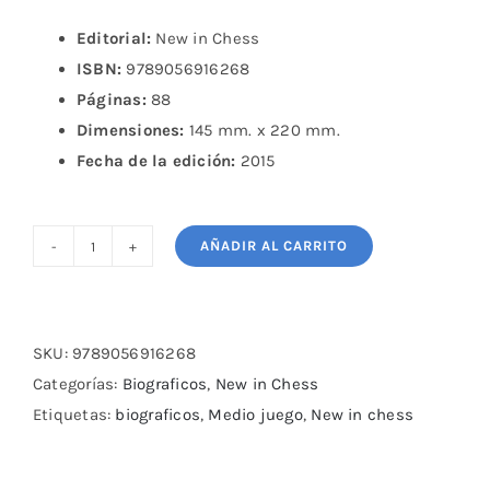
Editorial:
New in Chess
ISBN:
9789056916268
Páginas:
88
Dimensiones:
145 mm. x 220 mm.
Fecha de la edición:
2015
AÑADIR AL CARRITO
After
Magnus:
Who
Can
SKU:
9789056916268
Dethrone
Categorías:
Biograficos
,
New in Chess
the
Etiquetas:
biograficos
,
Medio juego
,
New in chess
World
Chess