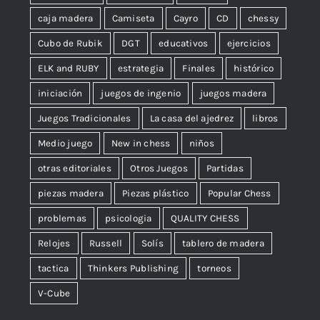
caja madera
Camiseta
Cayro
CD
chessy
Cubo de Rubik
DGT
educativos
ejercicios
ELK and RUBY
estrategia
Finales
histórico
iniciación
juegos de ingenio
juegos madera
Juegos Tradicionales
La casa del ajedrez
libros
Medio juego
New in chess
niños
otras editoriales
Otros Juegos
Partidas
piezas madera
Piezas plástico
Popular Chess
problemas
psicologia
QUALITY CHESS
Relojes
Russell
Solís
tablero de madera
tactica
Thinkers Publishing
torneos
V-Cube