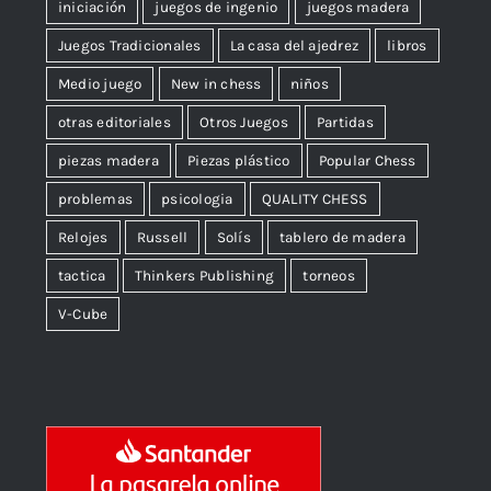
iniciación
juegos de ingenio
juegos madera
Juegos Tradicionales
La casa del ajedrez
libros
Medio juego
New in chess
niños
otras editoriales
Otros Juegos
Partidas
piezas madera
Piezas plástico
Popular Chess
problemas
psicologia
QUALITY CHESS
Relojes
Russell
Solís
tablero de madera
tactica
Thinkers Publishing
torneos
V-Cube