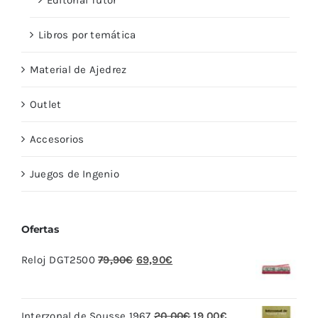
Editorial Tutor
Libros por temática
Material de Ajedrez
Outlet
Accesorios
Juegos de Ingenio
Ofertas
El
El
Reloj DGT2500
79,90
€
69,90
€
precio
precio
original
actual
El
El
Interzonal de Sousse 1967
20,00
€
19,00
€