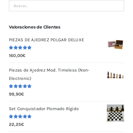
Valoraciones de Clientes
PIEZAS DE AJEDREZ POLGAR DELUXE
Valorado
160,00
€
con
5.00
de
5
Piezas de Ajedrez Mod. Timeless (Non-
Electronic)
Valorado
99,90
€
con
5.00
de
5
Set Conquistador Plomado Rígido
Valorado
22,25
€
con
5.00
de
5