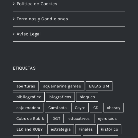
Política de Cookies
Términos y Condiciones
Aviso Legal
ETIQUETAS
aperturas
aquamarine games
BALAGIUM
bibliografico
biograficos
bloques
caja madera
Camiseta
Cayro
CD
chessy
Cubo de Rubik
DGT
educativos
ejercicios
ELK and RUBY
estrategia
Finales
histórico