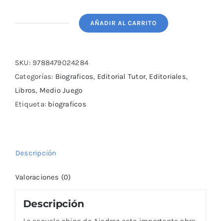
AÑADIR AL CARRITO
La
escuela
china
SKU:
9788479024284
de
Categorías:
Biograficos
,
Editorial Tutor
,
Editoriales
,
Ajedrez
Libros
,
Medio Juego
cantidad
Etiqueta:
biograficos
Descripción
Valoraciones (0)
Descripción
La escuela china de Ajedrez esta importante obra