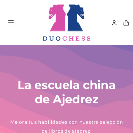
Saltar
al
contenido
Toggle
Navigation
Material de Ajedrez
Libros de Ajedrez
Accesorios de Ajedrez
La escuela china
de Ajedrez
Juegos Educativos e Ingenio
Outlet
Mejora tus habilidades con nuestra selección
de libros de ajedrez.