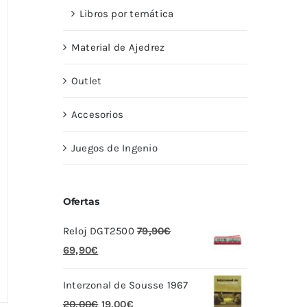
Libros por temática
Material de Ajedrez
Outlet
Accesorios
Juegos de Ingenio
Ofertas
Reloj DGT2500
79,90
€
El
El
69,90
€
precio
precio
Interzonal de Sousse 1967
original
actual
El
El
20,00
€
19,00
€
era:
es: