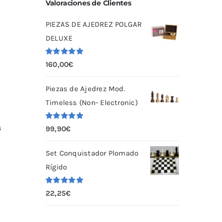
Valoraciones de Clientes
PIEZAS DE AJEDREZ POLGAR
DELUXE
Valorado
160,00
€
con
5.00
de
5
Piezas de Ajedrez Mod.
Timeless (Non- Electronic)
Valorado
s
99,90
€
con
5.00
de
5
Set Conquistador Plomado
Rígido
Valorado
22,25
€
con
5.00
de
5