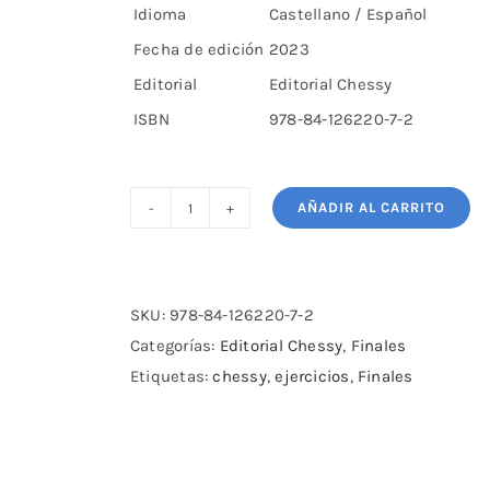
Idioma
Castellano / Español
Fecha de edición
2023
Editorial
Editorial Chessy
ISBN
978-84-126220-7-2
AÑADIR AL CARRITO
112
ejercicios
de
modelos
SKU:
978-84-126220-7-2
de
Categorías:
Editorial Chessy
,
Finales
finales
Etiquetas:
chessy
,
ejercicios
,
Finales
cantidad