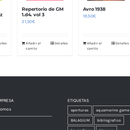
Repertorio de GM
Avro 1938
ez
1.d4. vol 3
19,50
€
21,50
€
alles
Añadir al
Detalles
Añadir al
Detalles
carrito
carrito
MPRESA
ETIQUETAS
somos
aperturas
aquamarine game
BALAGIUM
bibliografico