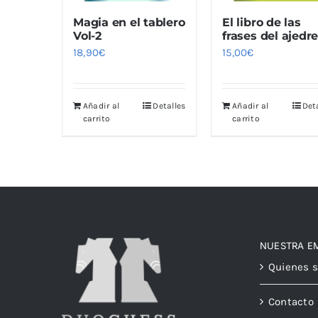
Magia en el tablero
El libro de las
Vol-2
frases del ajedr
18,90
€
15,00
€
Añadir al
Detalles
Añadir al
Det
carrito
carrito
NUESTRA E
Quienes 
Contacto