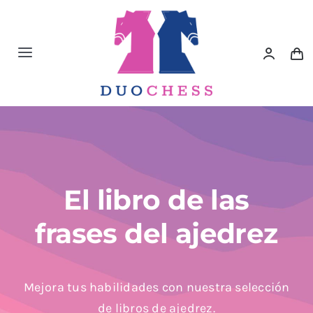
Saltar
al
contenido
Toggle
Navigation
Material de Ajedrez
Libros de Ajedrez
Accesorios de Ajedrez
El libro de las
frases del ajedrez
Juegos Educativos e Ingenio
Outlet
Mejora tus habilidades con nuestra selección
de libros de ajedrez.