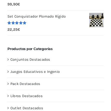
Valorado
99,90
€
con
5.00
de
5
Set Conquistador Plomado Rígido
Valorado
22,25
€
con
5.00
de
5
Productos por Categorías
Conjuntos Destacados
Juegos Educativos e Ingenio
Pack Destacados
Libros Destacados
Outlet Destacados