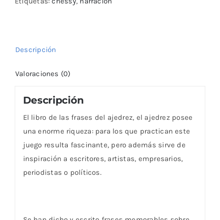
del
Etiquetas:
chessy
,
narración
ajedrez
cantidad
Descripción
Valoraciones (0)
Descripción
El libro de las frases del ajedrez, el ajedrez posee
una enorme riqueza: para los que practican este
juego resulta fascinante, pero además sirve de
inspiración a escritores, artistas, empresarios,
periodistas o políticos.
Se han dicho y escrito frases memorables sobre