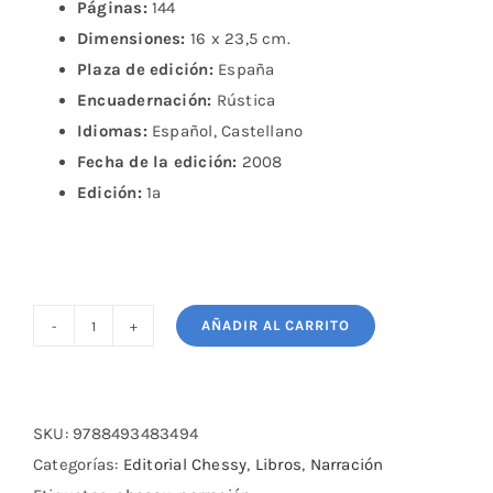
Páginas:
144
Dimensiones:
16 x 23,5 cm.
Plaza de edición:
España
Encuadernación:
Rústica
Idiomas:
Español, Castellano
Fecha de la edición:
2008
Edición:
1ª
AÑADIR AL CARRITO
El
libro
de
las
SKU:
9788493483494
frases
Categorías:
Editorial Chessy
,
Libros
,
Narración