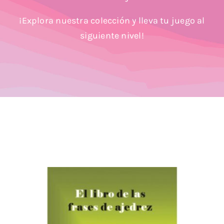
Blog
¡Explora nuestra colección y lleva tu juego al
siguiente nivel!