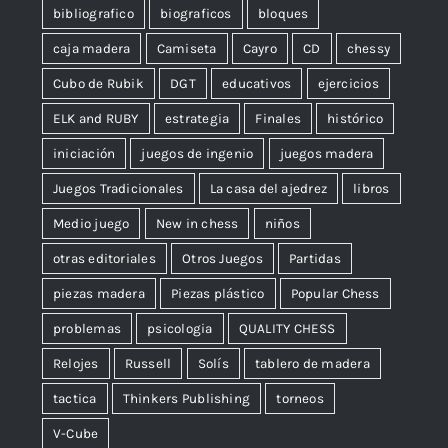
bibliografico
biograficos
bloques
caja madera
Camiseta
Cayro
CD
chessy
Cubo de Rubik
DGT
educativos
ejercicios
ELK and RUBY
estrategia
Finales
histórico
iniciación
juegos de ingenio
juegos madera
Juegos Tradicionales
La casa del ajedrez
libros
Medio juego
New in chess
niños
otras editoriales
Otros Juegos
Partidas
piezas madera
Piezas plástico
Popular Chess
problemas
psicologia
QUALITY CHESS
Relojes
Russell
Solís
tablero de madera
tactica
Thinkers Publishing
torneos
V-Cube