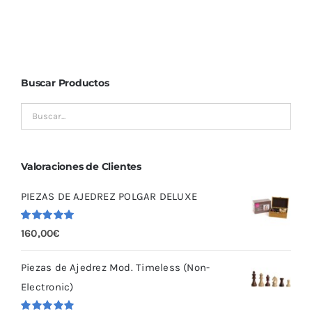
Buscar Productos
Valoraciones de Clientes
PIEZAS DE AJEDREZ POLGAR DELUXE
Valorado
160,00
€
con
5.00
de
5
Piezas de Ajedrez Mod. Timeless (Non-
Electronic)