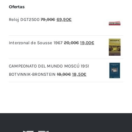
Ofertas
El
El
Reloj DGT2500
79,90
€
69,90
€
precio
precio
original
actual
El
El
Interzonal de Sousse 1967
20,00
€
19,00
€
era:
es:
precio
precio
79,90€.
69,90€.
original
actual
CAMPEONATO DEL MUNDO MOSCÚ 1951
era:
es:
El
El
BOTVINNIK-BRONSTEIN
18,90
€
18,50
€
20,00€.
19,00€.
precio
precio
original
actual
era:
es:
18,90€.
18,50€.