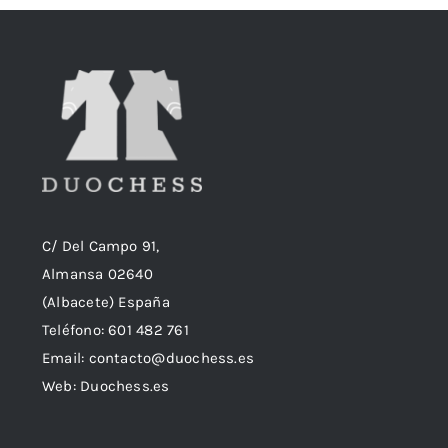
era:
es:
18,90€.
18,50€.
C/ Del Campo 91,
Almansa 02640
(Albacete) España
Teléfono:
601 482 761
Email:
contacto@duochess.es
Web: Duochess.es