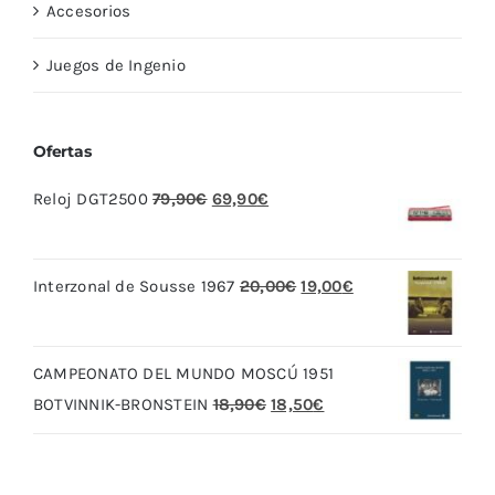
Accesorios
Juegos de Ingenio
Ofertas
El
El
Reloj DGT2500
79,90
€
69,90
€
precio
precio
original
actual
El
El
Interzonal de Sousse 1967
20,00
€
19,00
€
era:
es:
precio
precio
79,90€.
69,90€.
original
actual
CAMPEONATO DEL MUNDO MOSCÚ 1951
era:
es:
El
El
BOTVINNIK-BRONSTEIN
18,90
€
18,50
€
20,00€.
19,00€.
precio
precio
original
actual