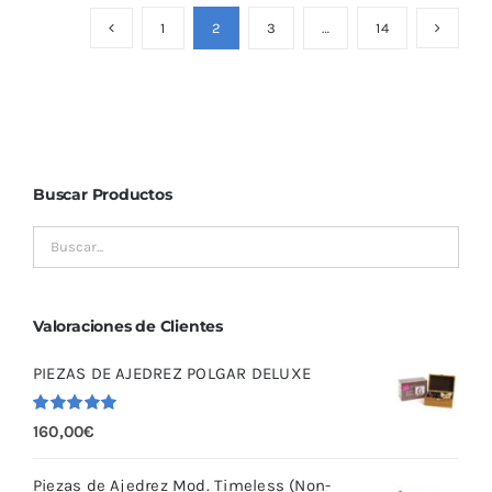
1
2
3
…
14
Buscar Productos
Valoraciones de Clientes
PIEZAS DE AJEDREZ POLGAR DELUXE
Valorado
160,00
€
con
5.00
de
5
Piezas de Ajedrez Mod. Timeless (Non-