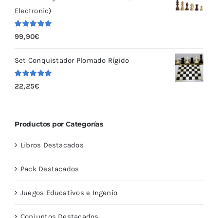
Electronic)
Valorado
99,90
€
con
5.00
de
5
Set Conquistador Plomado Rígido
Valorado
22,25
€
con
5.00
de
5
Productos por Categorías
Libros Destacados
Pack Destacados
Juegos Educativos e Ingenio
Conjuntos Destacados