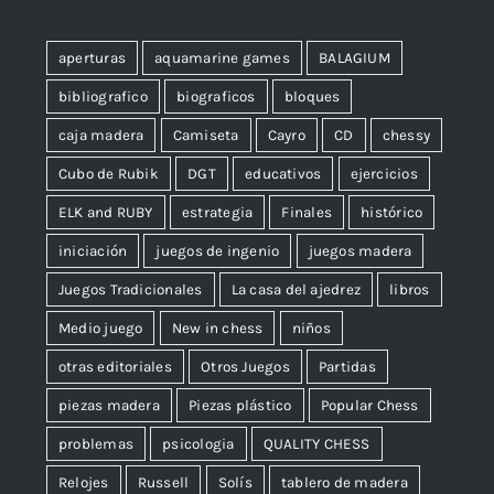
aperturas
aquamarine games
BALAGIUM
bibliografico
biograficos
bloques
caja madera
Camiseta
Cayro
CD
chessy
Cubo de Rubik
DGT
educativos
ejercicios
ELK and RUBY
estrategia
Finales
histórico
iniciación
juegos de ingenio
juegos madera
Juegos Tradicionales
La casa del ajedrez
libros
Medio juego
New in chess
niños
otras editoriales
Otros Juegos
Partidas
piezas madera
Piezas plástico
Popular Chess
problemas
psicologia
QUALITY CHESS
Relojes
Russell
Solís
tablero de madera