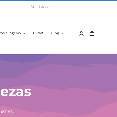
Buscar:
os e Ingenio
Outlet
Blog
iezas
jedrez.