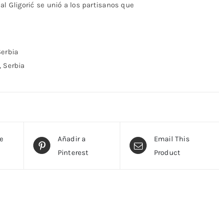
al Gligorić se unió a los partisanos que
Serbia
, Serbia
te
Añadir a
Email This
Pinterest
Product