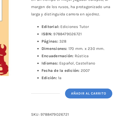
margen de los rusos, ha protagonizado una
larga y distinguida carrera en ajedrez.
Editorial:
Ediciones Tutor
ISBN:
9788479026721
Páginas:
328
Dimensiones:
170 mm. x 230 mm.
Encuadernación:
Rústica
Idiomas:
Español, Castellano
Fecha de la edición:
2007
Edición:
1ª
AÑADIR AL CARRITO
Yo
juego
contra
SKU:
9788479026721