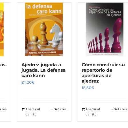
as.
Ajedrez jugada a
Cómo construir su
jugada. La defensa
repertorio de
caro kann
aperturas de
ajedrez
21,00
€
15,50
€
alles
Añadir al
Detalles
Añadir al
Detalles
carrito
carrito