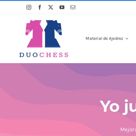
Saltar
al
contenido
Material de Ajedrez
Yo j
Mejora