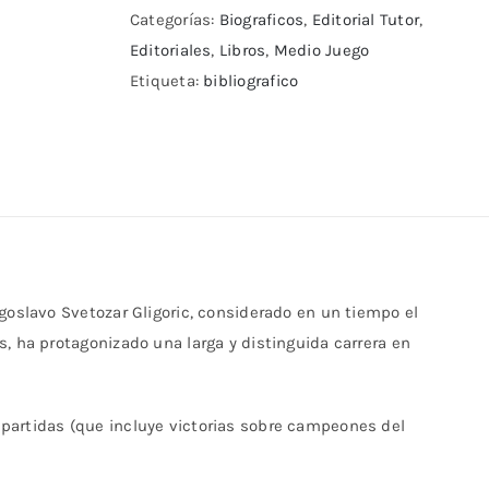
las
Categorías:
Biograficos
,
Editorial Tutor
,
piezas
Editoriales
,
Libros
,
Medio Juego
cantidad
Etiqueta:
bibliografico
goslavo Svetozar Gligoric, considerado en un tiempo el
, ha protagonizado una larga y distinguida carrera en
partidas (que incluye victorias sobre campeones del