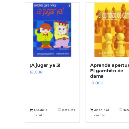
¡A jugar ya 3!
Aprenda apertur
El gambito de
12,00
€
dama
18,00
€
Añadir al
Detalles
Añadir al
Det
carrito
carrito