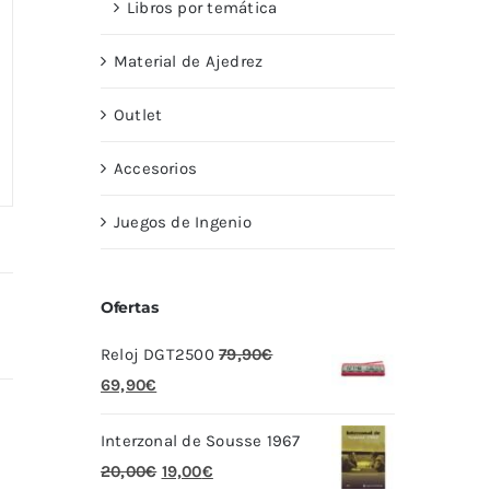
Libros por temática
Material de Ajedrez
Outlet
Accesorios
Juegos de Ingenio
Ofertas
Reloj DGT2500
79,90
€
El
El
69,90
€
precio
precio
Interzonal de Sousse 1967
original
actual
El
El
20,00
€
19,00
€
era:
es: