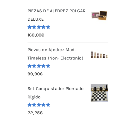
PIEZAS DE AJEDREZ POLGAR
DELUXE
Valorado
160,00
€
con
5.00
de
5
Piezas de Ajedrez Mod.
Timeless (Non- Electronic)
Valorado
99,90
€
con
5.00
de
5
Set Conquistador Plomado
Rígido
Valorado
22,25
€
con
5.00
de
5