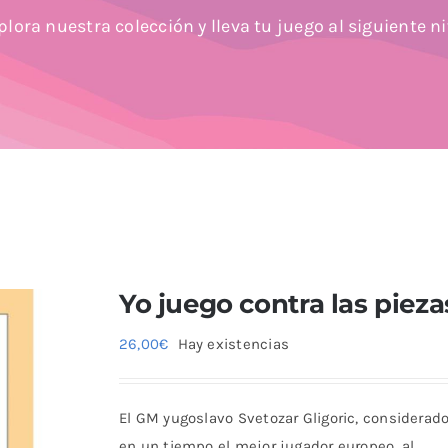
plora nuestra colección y lleva tu juego al siguiente ni
Yo juego contra las pieza
26,00
€
Hay existencias
El GM yugoslavo Svetozar Gligoric, considerad
en un tiempo el mejor jugador europeo, al