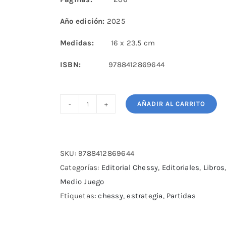
Año edición:
2025
Medidas:
16 x 23.5 cm
ISBN:
9788412869644
AÑADIR AL CARRITO
Ventajas
microscópicas
cantidad
SKU:
9788412869644
Categorías:
Editorial Chessy
,
Editoriales
,
Libros
Medio Juego
Etiquetas:
chessy
,
estrategia
,
Partidas