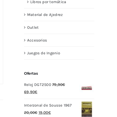
Libros por temática
Material de Ajedrez
Outlet
Accesorios
Juegos de Ingenio
Ofertas
Reloj DGT2500
79,90
€
El
El
69,90
€
precio
precio
Interzonal de Sousse 1967
original
actual
El
El
20,00
€
19,00
€
era:
es: