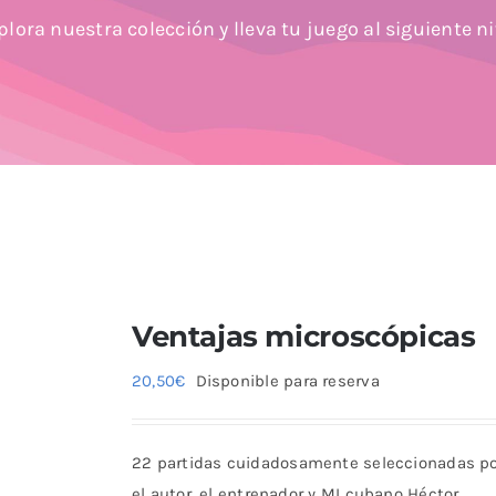
plora nuestra colección y lleva tu juego al siguiente ni
Ventajas microscópicas
20,50
€
Disponible para reserva
22 partidas cuidadosamente seleccionadas p
el autor, el entrenador y MI cubano Héctor