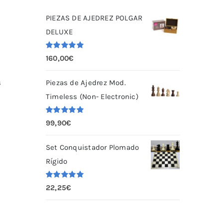
PIEZAS DE AJEDREZ POLGAR
DELUXE
Valorado
160,00
€
con
5.00
de
5
Piezas de Ajedrez Mod.
s
Timeless (Non- Electronic)
Valorado
99,90
€
con
5.00
de
5
Set Conquistador Plomado
Rígido
Valorado
22,25
€
con
5.00
de
5