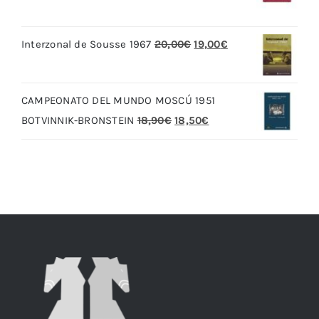
precio
precio
original
actual
El
El
Interzonal de Sousse 1967
20,00
€
19,00
€
era:
es:
precio
precio
79,90€.
69,90€.
original
actual
CAMPEONATO DEL MUNDO MOSCÚ 1951
era:
es:
El
El
BOTVINNIK-BRONSTEIN
18,90
€
18,50
€
20,00€.
19,00€.
precio
precio
original
actual
era:
es:
18,90€.
18,50€.