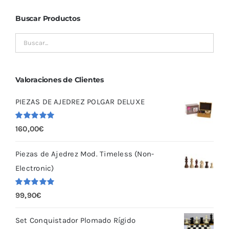
Buscar Productos
Valoraciones de Clientes
PIEZAS DE AJEDREZ POLGAR DELUXE
Valorado
160,00
€
con
5.00
de
5
Piezas de Ajedrez Mod. Timeless (Non-
Electronic)
Valorado
99,90
€
con
5.00
de
5
Set Conquistador Plomado Rígido