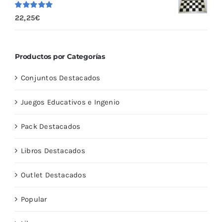
Valorado
22,25
€
con
5.00
de
5
Productos por Categorías
Conjuntos Destacados
Juegos Educativos e Ingenio
Pack Destacados
Libros Destacados
Outlet Destacados
Popular