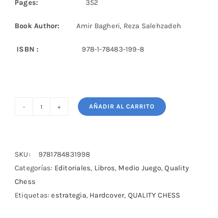
Pages:
352
Book Author:
Amir Bagheri, Reza Salehzadeh
ISBN :
978-1-78483-199-8
AÑADIR AL CARRITO
Understanding
Chess
Exchanges
by
SKU:
9781784831998
Bagheri
Categorías:
Editoriales
,
Libros
,
Medio Juego
,
Quality
&
Chess
Salehzadeh
Etiquetas:
estrategia
,
Hardcover
,
QUALITY CHESS
cantidad