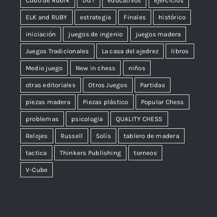
Cubo de Rubik
DGT
educativos
ejercicios
ELK and RUBY
estrategia
Finales
histórico
iniciación
juegos de ingenio
juegos madera
Juegos Tradicionales
La casa del ajedrez
libros
Medio juego
New in chess
niños
otras editoriales
Otros Juegos
Partidas
piezas madera
Piezas plástico
Popular Chess
problemas
psicologia
QUALITY CHESS
Relojes
Russell
Solís
tablero de madera
tactica
Thinkers Publishing
torneos
V-Cube