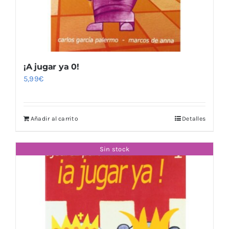
¡A jugar ya 0!
5,99
€
Añadir al carrito
Detalles
Sin stock