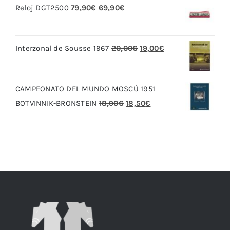
El
El
Reloj DGT2500
79,90
€
69,90
€
precio
precio
original
actual
El
El
Interzonal de Sousse 1967
20,00
€
19,00
€
era:
es:
precio
precio
79,90€.
69,90€.
original
actual
CAMPEONATO DEL MUNDO MOSCÚ 1951
era:
es:
El
El
BOTVINNIK-BRONSTEIN
18,90
€
18,50
€
20,00€.
19,00€.
precio
precio
original
actual
era:
es:
18,90€.
18,50€.