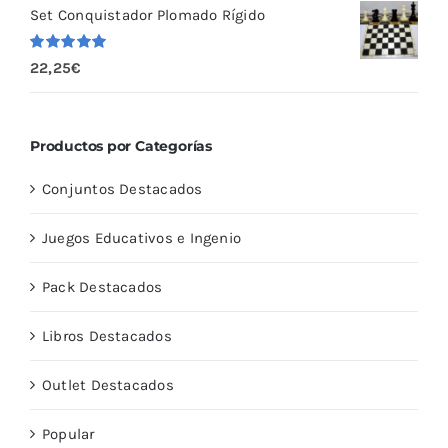
Set Conquistador Plomado Rígido
Valorado
22,25
€
con
5.00
de
5
Productos por Categorías
Conjuntos Destacados
Juegos Educativos e Ingenio
Pack Destacados
Libros Destacados
Outlet Destacados
Popular