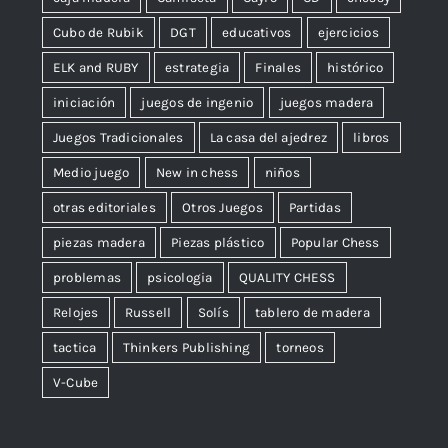
Cubo de Rubik
DGT
educativos
ejercicios
ELK and RUBY
estrategia
Finales
histórico
iniciación
juegos de ingenio
juegos madera
Juegos Tradicionales
La casa del ajedrez
libros
Medio juego
New in chess
niños
otras editoriales
Otros Juegos
Partidas
piezas madera
Piezas plástico
Popular Chess
problemas
psicologia
QUALITY CHESS
Relojes
Russell
Solís
tablero de madera
tactica
Thinkers Publishing
torneos
V-Cube