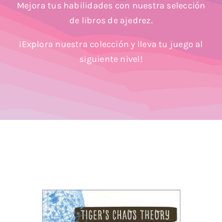
Mejora tus habilidades con nuestra selección
Blog
de libros de ajedrez.
¡Explora nuestra colección y lleva tu juego al
siguiente nivel!