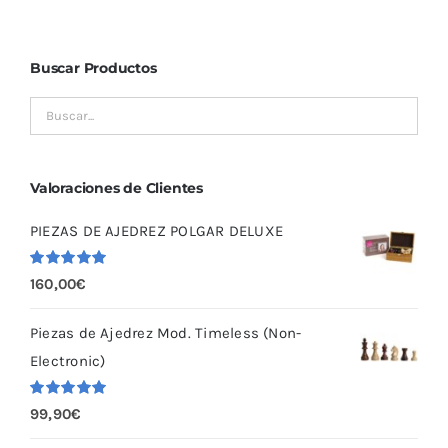
Buscar Productos
Valoraciones de Clientes
PIEZAS DE AJEDREZ POLGAR DELUXE
Valorado
160,00
€
con
5.00
de
5
Piezas de Ajedrez Mod. Timeless (Non-
Electronic)
Valorado
99,90
€
con
5.00
de
5