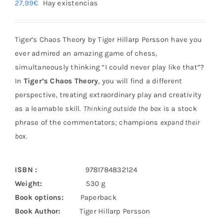
27,99
€
Hay existencias
Tiger’s Chaos Theory by Tiger Hillarp Persson have you
ever admired an amazing game of chess,
simultaneously thinking “I could never play like that”?
In
Tiger’s Chaos Theory
, you will find a different
perspective, treating extraordinary play and creativity
as a learnable skill.
Thinking outside the box
is a stock
phrase of the commentators; champions
expand their
box
.
ISBN :
9781784832124
Weight:
530 g
Book options:
Paperback
Book Author:
Tiger Hillarp Persson