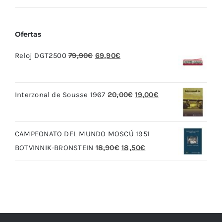
Ofertas
El
El
Reloj DGT2500
79,90
€
69,90
€
precio
precio
original
actual
El
El
Interzonal de Sousse 1967
20,00
€
19,00
€
era:
es:
precio
precio
79,90€.
69,90€.
original
actual
CAMPEONATO DEL MUNDO MOSCÚ 1951
era:
es:
El
El
BOTVINNIK-BRONSTEIN
18,90
€
18,50
€
20,00€.
19,00€.
precio
precio
original
actual
era:
es:
18,90€.
18,50€.