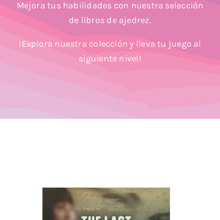
Mejora tus habilidades con nuestra selección
Blog
de libros de ajedrez.
¡Explora nuestra colección y lleva tu juego al
siguiente nivel!