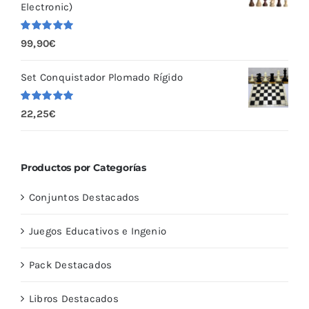
Electronic)
Valorado
99,90
€
con
5.00
de
5
Set Conquistador Plomado Rígido
Valorado
22,25
€
con
5.00
de
5
Productos por Categorías
Conjuntos Destacados
Juegos Educativos e Ingenio
Pack Destacados
Libros Destacados