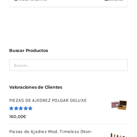
Buscar Productos
Valoraciones de Clientes
PIEZAS DE AJEDREZ POLGAR DELUXE
Valorado
160,00
€
con
5.00
de
5
Piezas de Ajedrez Mod. Timeless (Non-