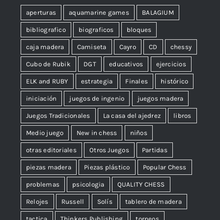
aperturas
aquamarine games
BALAGIUM
bibliografico
biograficos
bloques
caja madera
Camiseta
Cayro
CD
chessy
Cubo de Rubik
DGT
educativos
ejercicios
ELK and RUBY
estrategia
Finales
histórico
iniciación
juegos de ingenio
juegos madera
Juegos Tradicionales
La casa del ajedrez
libros
Medio juego
New in chess
niños
otras editoriales
Otros Juegos
Partidas
piezas madera
Piezas plástico
Popular Chess
problemas
psicologia
QUALITY CHESS
Relojes
Russell
Solís
tablero de madera
tactica
Thinkers Publishing
torneos