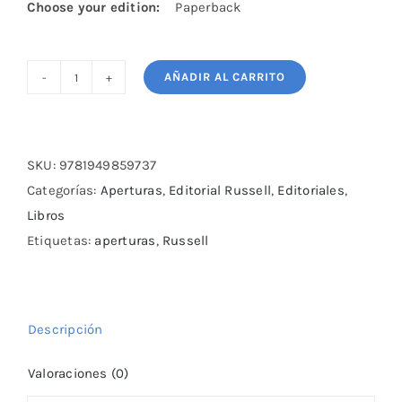
Choose your edition:
Paperback
AÑADIR AL CARRITO
The
Last
Ruy
Lopez
SKU:
9781949859737
Tales
Categorías:
Aperturas
,
Editorial Russell
,
Editoriales
,
from
Libros
the
Etiquetas:
aperturas
,
Russell
Royal
Game
cantidad
Descripción
Valoraciones (0)