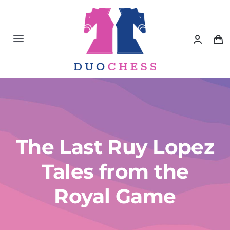
Saltar
al
contenido
Toggle
Navigation
Material de Ajedrez
Libros de Ajedrez
Accesorios de Ajedrez
The Last Ruy Lopez
Tales from the
Juegos Educativos e Ingenio
Royal Game
Outlet