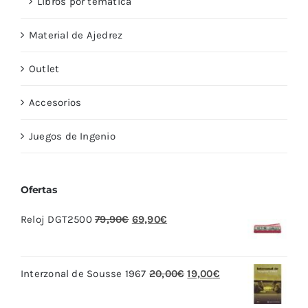
Libros por temática
Material de Ajedrez
Outlet
Accesorios
Juegos de Ingenio
Ofertas
El
El
Reloj DGT2500
79,90
€
69,90
€
precio
precio
original
actual
El
El
Interzonal de Sousse 1967
20,00
€
19,00
€
era:
es:
precio
precio
79,90€.
69,90€.