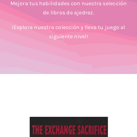
Mejora tus habilidades con nuestra selección
Blog
de libros de ajedrez.
¡Explora nuestra colección y lleva tu juego al
siguiente nivel!