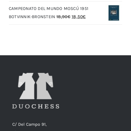
original
actual
CAMPEONATO DEL MUNDO MOSCÚ 1951
era:
es:
El
El
BOTVINNIK-BRONSTEIN
18,90
€
18,50
€
20,00€.
19,00€.
precio
precio
original
actual
era:
es:
18,90€.
18,50€.
C/ Del Campo 91,