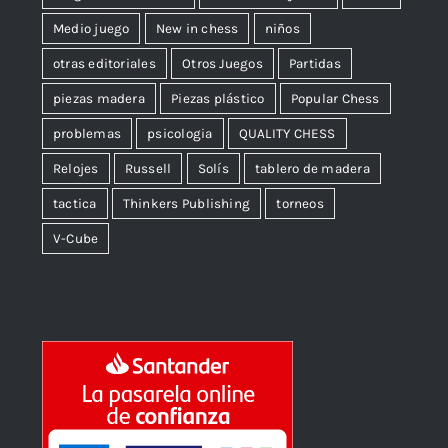
Medio juego
New in chess
niños
otras editoriales
Otros Juegos
Partidas
piezas madera
Piezas plástico
Popular Chess
problemas
psicologia
QUALITY CHESS
Relojes
Russell
Solís
tablero de madera
tactica
Thinkers Publishing
torneos
V-Cube