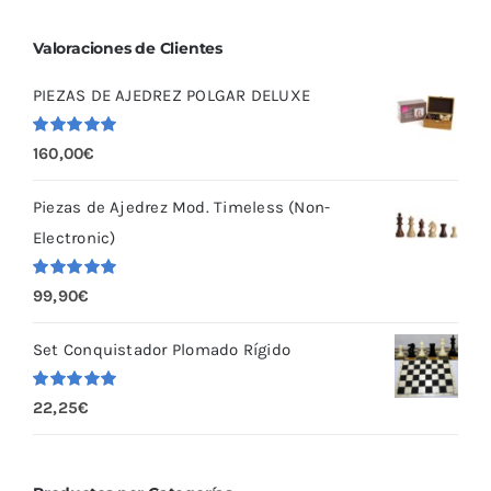
Valoraciones de Clientes
PIEZAS DE AJEDREZ POLGAR DELUXE
Valorado
160,00
€
con
5.00
de
5
Piezas de Ajedrez Mod. Timeless (Non-
Electronic)
Valorado
99,90
€
con
5.00
de
5
Set Conquistador Plomado Rígido
Valorado
22,25
€
con
5.00
de
5