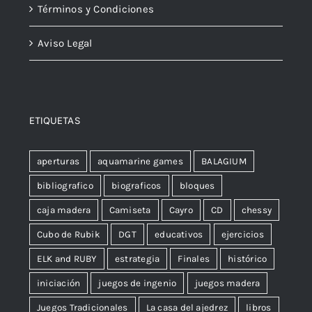
Términos y Condiciones
Aviso Legal
ETIQUETAS
aperturas
aquamarine games
BALAGIUM
bibliografico
biograficos
bloques
caja madera
Camiseta
Cayro
CD
chessy
Cubo de Rubik
DGT
educativos
ejercicios
ELK and RUBY
estrategia
Finales
histórico
iniciación
juegos de ingenio
juegos madera
Juegos Tradicionales
La casa del ajedrez
libros