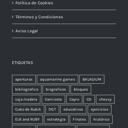
Política de Cookies
Términos y Condiciones
Aviso Legal
ETIQUETAS
aperturas
aquamarine games
BALAGIUM
bibliografico
biograficos
bloques
caja madera
Camiseta
Cayro
CD
chessy
Cubo de Rubik
DGT
educativos
ejercicios
ELK and RUBY
estrategia
Finales
histórico