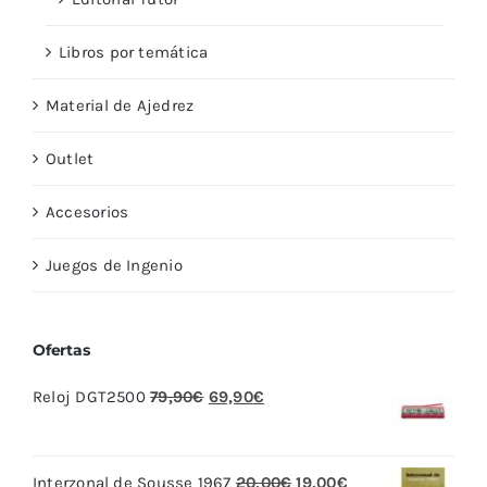
Libros por temática
Material de Ajedrez
Outlet
Accesorios
Juegos de Ingenio
Ofertas
El
El
Reloj DGT2500
79,90
€
69,90
€
precio
precio
original
actual
El
El
Interzonal de Sousse 1967
20,00
€
19,00
€
era:
es: