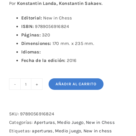
Por
Konstantin Landa, Konstantin Sakaev.
Editorial:
New in Chess
ISBN:
9789056916824
Páginas:
320
Dimensiones:
170 mm. x 235 mm.
Idiomas:
Fecha de la edición:
2016
AÑADIR AL CARRITO
The
Complete
Manual
of
SKU:
9789056916824
Positional
Categorías:
Aperturas
,
Medio Juego
,
New in Chess
Chess-
Etiquetas:
aperturas
,
Medio juego
,
New in chess