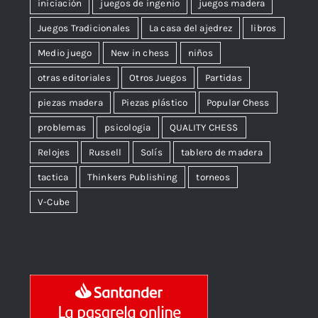
iniciación
juegos de ingenio
juegos madera
Juegos Tradicionales
La casa del ajedrez
libros
Medio juego
New in chess
niños
otras editoriales
Otros Juegos
Partidas
piezas madera
Piezas plástico
Popular Chess
problemas
psicologia
QUALITY CHESS
Relojes
Russell
Solís
tablero de madera
tactica
Thinkers Publishing
torneos
V-Cube