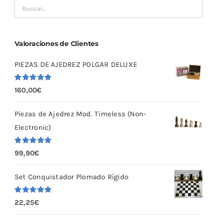
Valoraciones de Clientes
PIEZAS DE AJEDREZ POLGAR DELUXE
Valorado
160,00
€
con
5.00
de
5
Piezas de Ajedrez Mod. Timeless (Non-
Electronic)
Valorado
99,90
€
con
5.00
de
5
Set Conquistador Plomado Rígido
Valorado
22,25
€
con
5.00
de
5