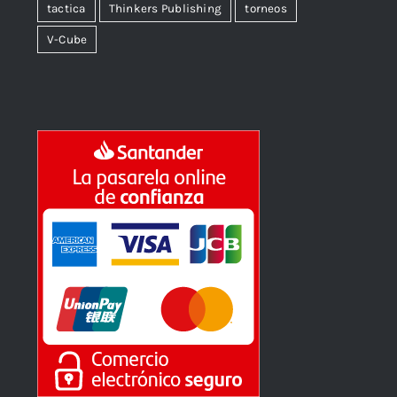
tactica
Thinkers Publishing
torneos
V-Cube