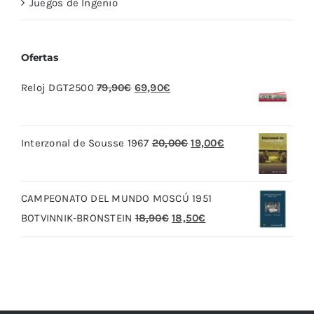
Juegos de Ingenio
Ofertas
El
El
Reloj DGT2500
79,90
€
69,90
€
precio
precio
original
actual
El
El
Interzonal de Sousse 1967
20,00
€
19,00
€
era:
es:
precio
precio
79,90€.
69,90€.
original
actual
CAMPEONATO DEL MUNDO MOSCÚ 1951
era:
es:
El
El
BOTVINNIK-BRONSTEIN
18,90
€
18,50
€
20,00€.
19,00€.
precio
precio
original
actual
era:
es:
18,90€.
18,50€.