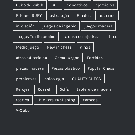
Cubo de Rubik
DGT
educativos
ejercicios
ELK and RUBY
estrategia
Finales
histórico
iniciación
juegos de ingenio
juegos madera
Juegos Tradicionales
La casa del ajedrez
libros
Medio juego
New in chess
niños
otras editoriales
Otros Juegos
Partidas
piezas madera
Piezas plástico
Popular Chess
problemas
psicologia
QUALITY CHESS
Relojes
Russell
Solís
tablero de madera
tactica
Thinkers Publishing
torneos
V-Cube