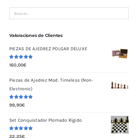
se
pueden
elegir
en
Valoraciones de Clientes
la
PIEZAS DE AJEDREZ POLGAR DELUXE
página
de
Valorado
160,00
€
producto
con
5.00
de
5
Piezas de Ajedrez Mod. Timeless (Non-
Electronic)
Valorado
99,90
€
con
5.00
de
5
Set Conquistador Plomado Rígido
Valorado
22,25
€