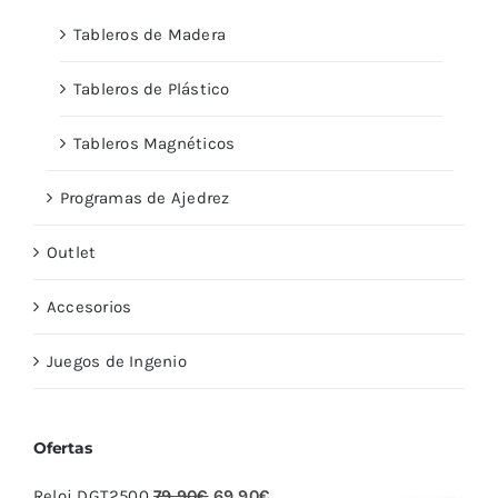
Tableros de Madera
Tableros de Plástico
Tableros Magnéticos
Programas de Ajedrez
Outlet
Accesorios
Juegos de Ingenio
Ofertas
El
El
Reloj DGT2500
79,90
€
69,90
€