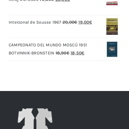
precio
precio
original
actual
El
El
Interzonal de Sousse 1967
20,00
€
19,00
€
era:
es:
precio
precio
79,90€.
69,90€.
original
actual
CAMPEONATO DEL MUNDO MOSCÚ 1951
era:
es:
El
El
BOTVINNIK-BRONSTEIN
18,90
€
18,50
€
20,00€.
19,00€.
precio
precio
original
actual
era:
es:
18,90€.
18,50€.