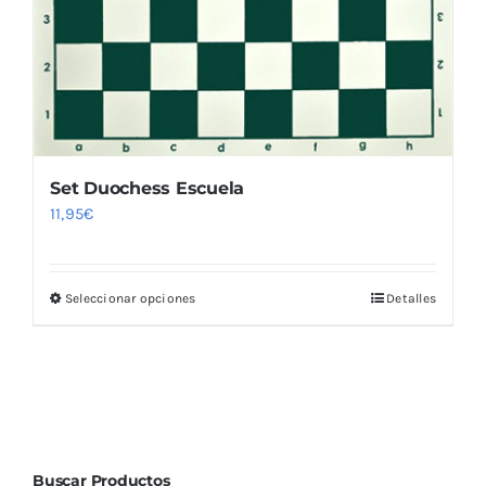
Set Duochess Escuela
11,95
€
Seleccionar opciones
Detalles
Este
producto
tiene
múltiples
variantes.
Las
Buscar Productos
opciones