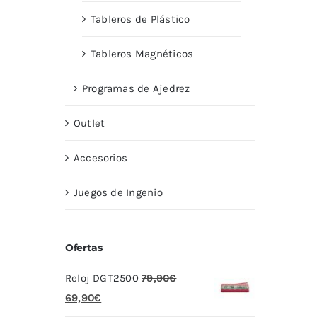
Tableros de Plástico
Tableros Magnéticos
Programas de Ajedrez
Outlet
Accesorios
Juegos de Ingenio
Ofertas
Reloj DGT2500
79,90
€
El
El
69,90
€
precio
precio