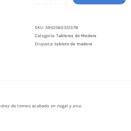
Tablero
de
madera
Nogal/Arce
SKU:
5902560351378
40cm
Categoría:
Tableros de Madera
cantidad
Etiqueta:
tablero de madera
jedrez de torneo acabado en nogal y arce.