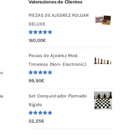
Valoraciones de Clientes
PIEZAS DE AJEDREZ POLGAR
DELUXE
Valorado
160,00
€
con
5.00
de
5
Piezas de Ajedrez Mod.
Timeless (Non- Electronic)
ne
Valorado
99,90
€
con
5.00
de
5
Set Conquistador Plomado
de
Rígido
Valorado
22,25
€
con
5.00
de
5