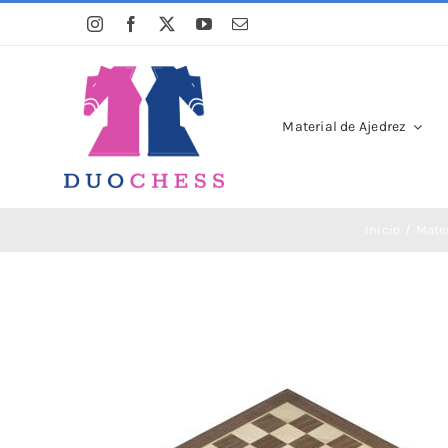
Saltar
al
contenido
Material de Ajedrez
Inicio
Mater