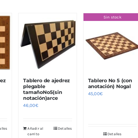
Sin stock
rez
Tablero de ajedrez
Tablero No 5 (con
plegable
anotación) Nogal
tamañoNo5(sin
45,00
€
notación)arce
46,00
€
alles
Añadir al
Detalles
carrito
Detalles