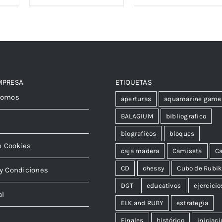
MPRESA
ETIQUETAS
somos
aperturas
aquamarine game
BALAGIUM
bibliografico
biograficos
bloques
e Cookies
caja madera
Camiseta
Ca
CD
chessy
Cubo de Rubi
y Condiciones
DGT
educativos
ejercicio
al
ELK and RUBY
estrategia
Finales
histórico
iniciaci