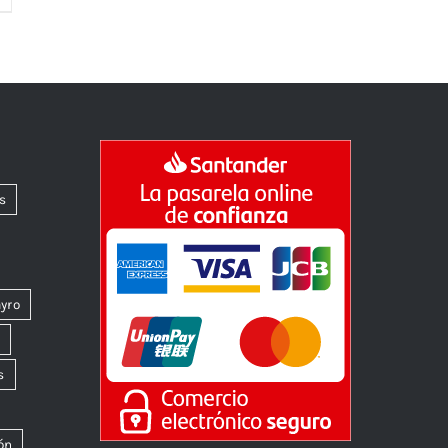
s
yro
k
s
ón