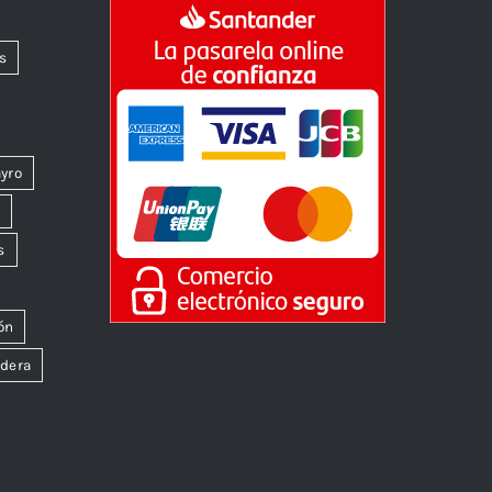
s
yro
k
s
ón
dera