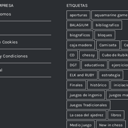
MPRESA
ETIQUETAS
somos
aperturas
aquamarine game
BALAGIUM
bibliografico
biograficos
bloques
e Cookies
caja madera
Camiseta
Ca
CD
chessy
Cubo de Rubi
y Condiciones
DGT
educativos
ejercicio
al
ELK and RUBY
estrategia
Finales
histórico
iniciaci
juegos de ingenio
juegos ma
Juegos Tradicionales
La casa del ajedrez
libros
Medio juego
New in chess