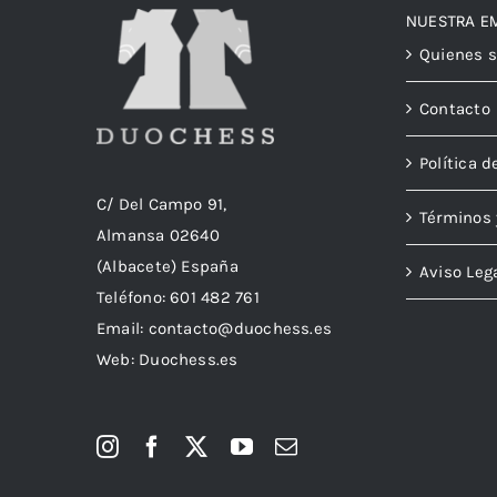
NUESTRA E
Quienes 
Contacto
Política d
C/ Del Campo 91,
Términos 
Almansa 02640
(Albacete) España
Aviso Leg
Teléfono:
601 482 761
Email:
contacto@duochess.es
Web: Duochess.es