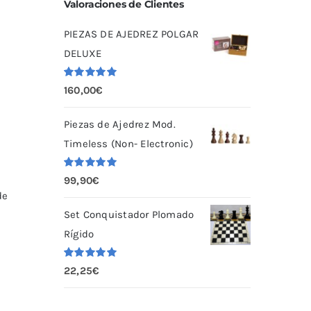
Valoraciones de Clientes
PIEZAS DE AJEDREZ POLGAR
DELUXE
Valorado
160,00
€
con
5.00
de
5
Piezas de Ajedrez Mod.
Timeless (Non- Electronic)
Valorado
99,90
€
con
5.00
de
de
5
Set Conquistador Plomado
Rígido
Valorado
22,25
€
con
5.00
de
5