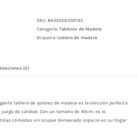
de
Ajedrez
Pro
SKU:
8432026200195
madera
Categoría:
Tableros de Madera
40x40
Etiqueta:
tablero de madera
cantidad
loraciones (0)
gante tablero de ajedrez de madera es la elección perfecta
 juego de calidad. Con un tamaño de 40cm, es lo
artidas cómodas sin ocupar demasiado espacio en su hogar