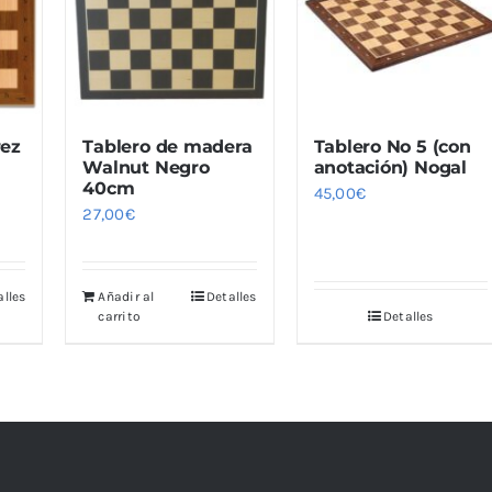
rez
Tablero de madera
Tablero No 5 (con
Walnut Negro
anotación) Nogal
40cm
45,00
€
27,00
€
alles
Añadir al
Detalles
carrito
Detalles