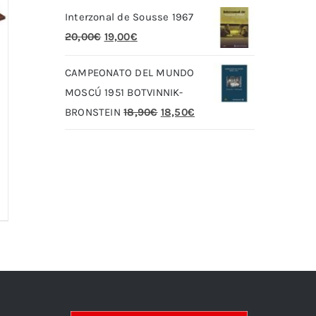
Interzonal de Sousse 1967
original
actual
El
El
20,00
€
19,00
€
era:
es:
precio
precio
79,90€.
69,90€.
CAMPEONATO DEL MUNDO
original
actual
MOSCÚ 1951 BOTVINNIK-
era:
es:
El
El
BRONSTEIN
18,90
€
18,50
€
20,00€.
19,00€.
precio
precio
original
actual
era:
es:
18,90€.
18,50€.