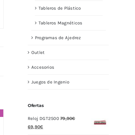
Tableros de Plástico
Tableros Magnéticos
Programas de Ajedrez
Outlet
Accesorios
Juegos de Ingenio
Ofertas
Reloj DGT2500
79,90
€
El
El
69,90
€
precio
precio