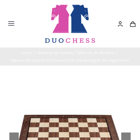
Saltar
al
contenido
Toggle
Navigation
Material de Ajedrez
Inicio
Material de Ajedrez
Tableros de Madera
Tablero de Ajedrez Exclusivo (con franja negra) de nogal/arce.
Libros de Ajedrez
Accesorios de Ajedrez
Juegos Educativos e Ingenio
Outlet