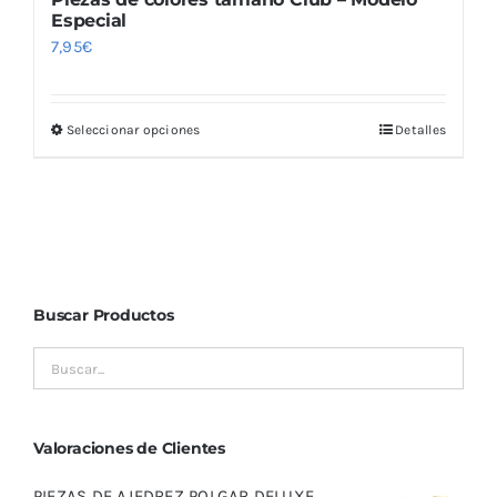
Especial
7,95
€
Seleccionar opciones
Detalles
Este
producto
tiene
múltiples
variantes.
Las
Buscar Productos
opciones
se
pueden
elegir
en
Valoraciones de Clientes
la
PIEZAS DE AJEDREZ POLGAR DELUXE