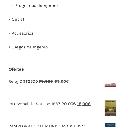
Programas de Ajedrez
Outlet
Accesorios
Juegos de Ingenio
Ofertas
El
El
Reloj DGT2500
79,90
€
69,90
€
precio
precio
original
actual
El
El
Interzonal de Sousse 1967
20,00
€
19,00
€
era:
es:
precio
precio
79,90€.
69,90€.
original
actual
CAMPEONATO DEL MUNDO MOSCÚ 1951