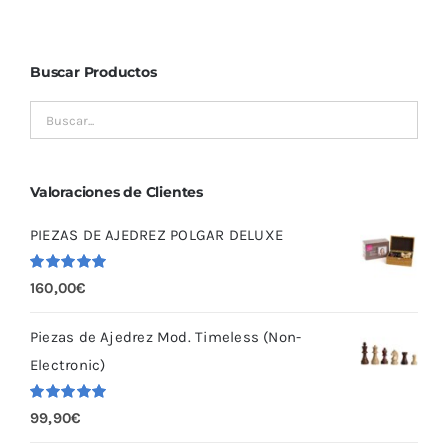
Buscar Productos
Valoraciones de Clientes
PIEZAS DE AJEDREZ POLGAR DELUXE
Valorado
160,00
€
con
5.00
de
5
Piezas de Ajedrez Mod. Timeless (Non-
Electronic)
Valorado
99,90
€
con
5.00
de
5