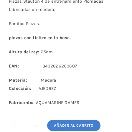
Piezas Stauton 4 de entrenamiento Plomadas
fabricadas en madera.
Bonitas Piezas.
piezas con fieltro en la base.
Altura del rey:
7.5cm
EAN:
8432026200607
Materia:
Madera
Colección:
AJEDREZ
Fabricante:
AQUAMARINE GAMES
AÑADIR AL CARRITO
Piezas