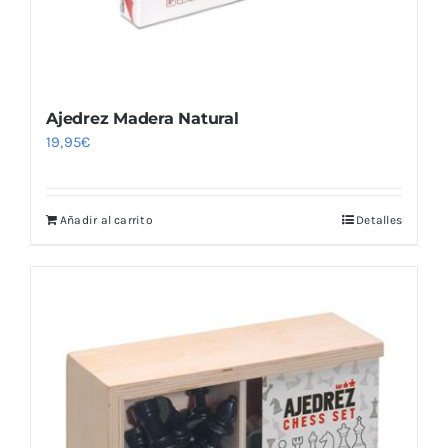
de
producto
Ajedrez Madera Natural
19,95
€
Añadir al carrito
Detalles