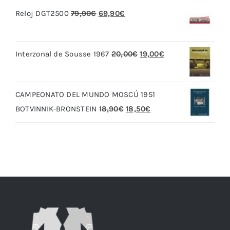
El
El
Reloj DGT2500
79,90
€
69,90
€
precio
precio
original
actual
El
El
Interzonal de Sousse 1967
20,00
€
19,00
€
era:
es:
precio
precio
79,90€.
69,90€.
original
actual
CAMPEONATO DEL MUNDO MOSCÚ 1951
era:
es:
El
El
BOTVINNIK-BRONSTEIN
18,90
€
18,50
€
20,00€.
19,00€.
precio
precio
original
actual
era:
es:
18,90€.
18,50€.