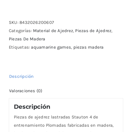
de
ajedrez
lastradas
SKU:
8432026200607
Stauton
Categorías:
Material de Ajedrez
,
Piezas de Ajedrez
,
4
Piezas De Madera
cantidad
Etiquetas:
aquamarine games
,
piezas madera
Descripción
Valoraciones (0)
Descripción
Piezas de ajedrez lastradas Stauton 4 de
entrenamiento Plomadas fabricadas en madera,