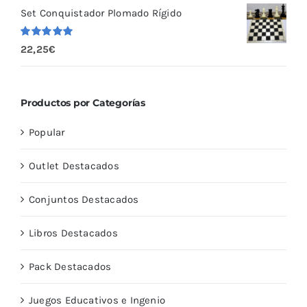
Set Conquistador Plomado Rígido
Valorado
22,25
€
con
5.00
de
5
Productos por Categorías
Popular
Outlet Destacados
Conjuntos Destacados
Libros Destacados
Pack Destacados
Juegos Educativos e Ingenio