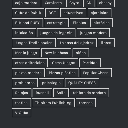
caja madera
Camiseta
Cayro
CD
chessy
Cubo de Rubik
DGT
educativos
ejercicios
ELK and RUBY
estrategia
Finales
histórico
iniciación
juegos de ingenio
juegos madera
Juegos Tradicionales
La casa del ajedrez
libros
Medio juego
New in chess
niños
otras editoriales
Otros Juegos
Partidas
piezas madera
Piezas plástico
Popular Chess
problemas
psicologia
QUALITY CHESS
Relojes
Russell
Solís
tablero de madera
tactica
Thinkers Publishing
torneos
V-Cube