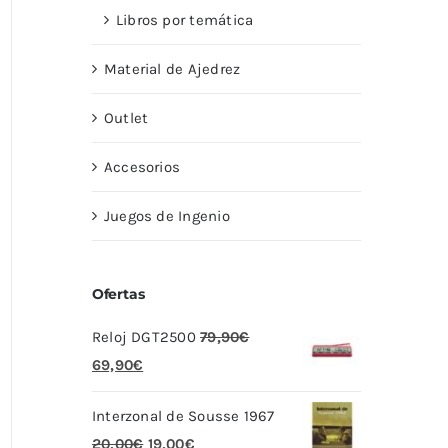
Libros por temática
Material de Ajedrez
Outlet
Accesorios
Juegos de Ingenio
Ofertas
Reloj DGT2500
79,90
€
El
El
69,90
€
precio
precio
Interzonal de Sousse 1967
original
actual
El
El
20,00
€
19,00
€
era:
es: