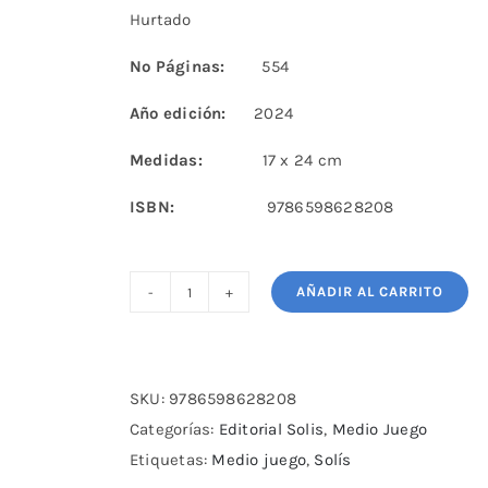
Hurtado
Nº Páginas:
554
Año edición:
2024
Medidas:
17 x 24 cm
ISBN:
9786598628208
AÑADIR AL CARRITO
Piense
como
un
Súper-
SKU:
9786598628208
GM
Categorías:
Editorial Solis
,
Medio Juego
Solís
Etiquetas:
Medio juego
,
Solís