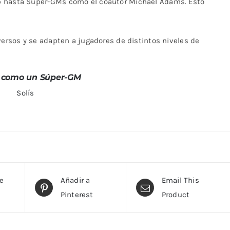
b hasta Super-GMs como el coautor Michael Adams. Esto
versos y se adapten a jugadores de distintos niveles de
 como un Súper-GM
Solís
te
Añadir a
Email This
Pinterest
Product