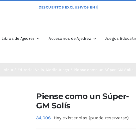
Libros de Ajedrez
Accesorios de Ajedrez
Juegos Educativ
Inicio
Editorial Solis
Medio Juego
Piense como un Súper-GM Solís
Piense como un Súper-
GM Solís
34,00
€
Hay existencias (puede reservarse)