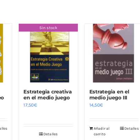
Sin stock
Estrategia creativa
Estrategia en el
eo
en el medio juego
medio juego III
17,50
€
14,50
€
alles
Añadir al
Detalles
Detalles
carrito