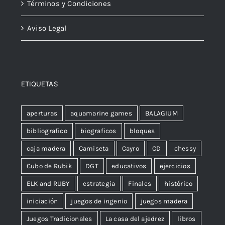
Términos y Condiciones
Aviso Legal
ETIQUETAS
aperturas
aquamarine games
BALAGIUM
bibliografico
biograficos
bloques
caja madera
Camiseta
Cayro
CD
chessy
Cubo de Rubik
DGT
educativos
ejercicios
ELK and RUBY
estrategia
Finales
histórico
iniciación
juegos de ingenio
juegos madera
Juegos Tradicionales
La casa del ajedrez
libros