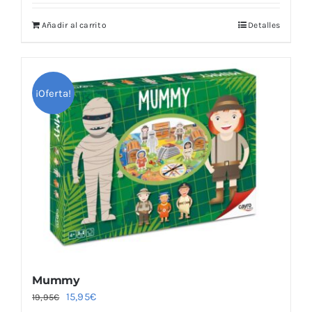
Añadir al carrito
Detalles
¡Oferta!
Mummy
El
El
15,95
€
19,95
€