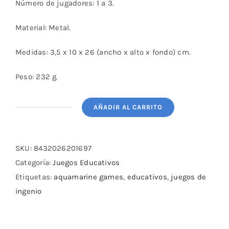
Número de jugadores: 1 a 3.
Material: Metal.
Medidas: 3,5 x 10 x 26 (ancho x alto x fondo) cm.
Peso: 232 g.
AÑADIR AL CARRITO
Pack
Los
imposibles
SKU:
8432026201697
de
Categoría:
Juegos Educativos
metal
Etiquetas:
aquamarine games
,
educativos
,
juegos de
(x3)
ingenio
cantidad