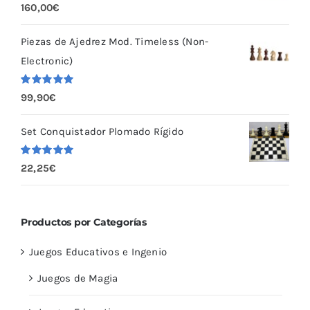
Valorado
160,00
€
con
5.00
de
5
Piezas de Ajedrez Mod. Timeless (Non-
Electronic)
Valorado
99,90
€
con
5.00
de
5
Set Conquistador Plomado Rígido
Valorado
22,25
€
con
5.00
de
5
Productos por Categorías
Juegos Educativos e Ingenio
Juegos de Magia