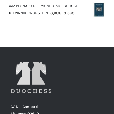
CAMPEONATO DEL MUNDO MOSCÚ 1951
era:
es:
El
El
BOTVINNIK-BRONSTEIN
18,90
€
18,50
€
20,00€.
19,00€.
precio
precio
original
actual
era:
es:
18,90€.
18,50€.
C/ Del Campo 91,
Almansa 02640