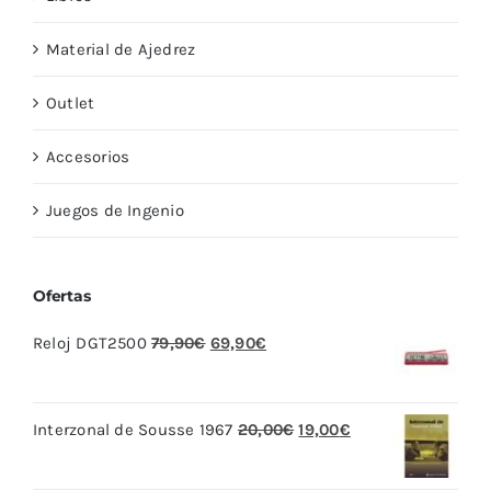
Material de Ajedrez
Outlet
Accesorios
Juegos de Ingenio
Ofertas
El
El
Reloj DGT2500
79,90
€
69,90
€
precio
precio
original
actual
El
El
Interzonal de Sousse 1967
20,00
€
19,00
€
era:
es:
precio
precio
79,90€.
69,90€.
original
actual