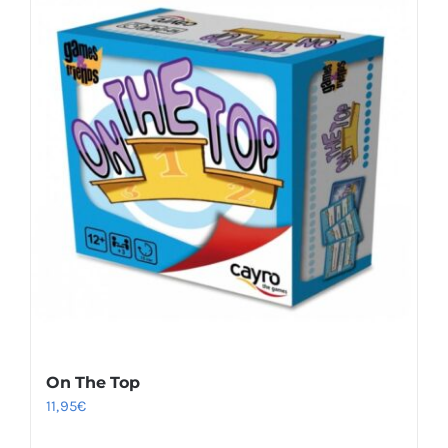
On The Top
11,95
€